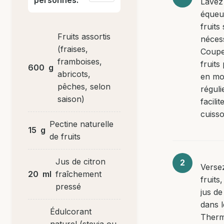
Lavez
équeu
fruits 
Fruits assortis
nécess
(fraises,
Coupe
framboises,
fruits
600
g
abricots,
en mo
pêches, selon
réguli
saison)
facilit
cuisso
Pectine naturelle
15
g
de fruits
Jus de citron
Versez
20
ml
fraîchement
fruits,
pressé
jus de
dans l
Édulcorant
Therm
naturel (stevia ou