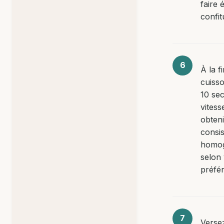
faire é
confit
À la f
cuiss
10 se
vitess
obten
consi
homo
selon 
préfé
Versez