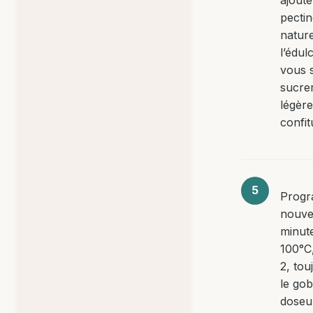
pecti
nature
l’édul
vous 
sucre
légèr
confit
Progr
nouve
minut
100°C,
2, tou
le gob
doseu