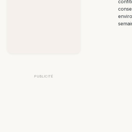
confit
conse
envir
semai
PUBLICITÉ