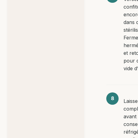
confit
encor
dans 
stérili
Ferme
hermé
et ret
pour c
vide d’
Laisse
compl
avant
conse
réfrig