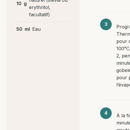
10
g
erythritol,
facultatif)
Progr
50
ml
Eau
Ther
pour c
100°C,
2, pe
minute
gobel
pour 
l’évap
À la f
minut
ajoute