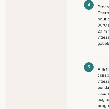
Progr
Ther
pour c
90°C 
20 mi
vitess
gobele
À la f
cuiss
vitess
penda
secon
augme
progr