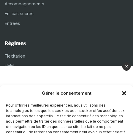
Accompagnements
En-cas sucrés
Entrées
Régimes
Flexitarien
Halal
×
Casher
Végétarien
Gérer le consentement
À propos
Pour offrir les meilleures expériences, nous utilisons des
technologies telles que les cookies pour stocker et/ou accéder aux
Mentions légales
informations des appareils. Le fait de consentir à ces technologies
nous permettra de traiter des données telles que le comportement
Politique de confidentialité
de navigation ou les ID uniques sur ce site. Le fait de ne pas
consentir ou de retirer son consentement peut avoir un effet négatif