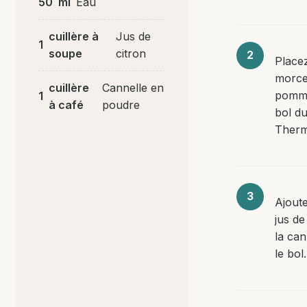
50
ml
Eau
cuillère à
Jus de
1
soupe
citron
Placez
morce
cuillère
Cannelle en
pomme
1
à café
poudre
bol d
Therm
Ajoute
jus de
la can
le bol.