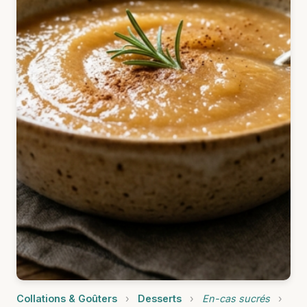
Collations & Goûters
›
Desserts
›
En-cas sucrés
›