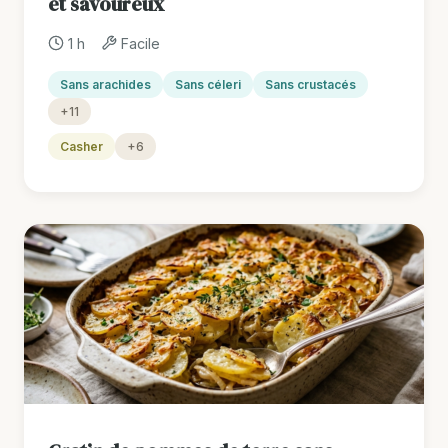
et savoureux
1 h
Facile
Sans arachides
Sans céleri
Sans crustacés
+11
Casher
+6