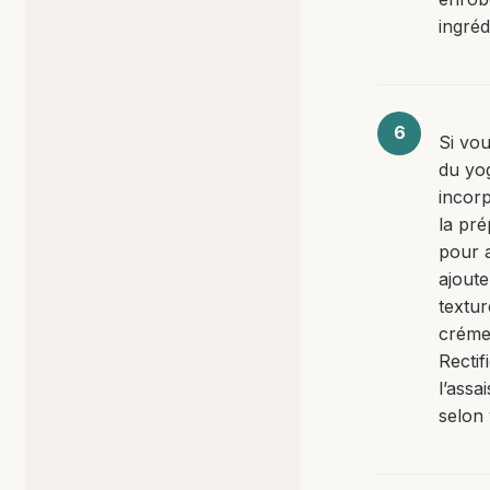
ingréd
Si vou
du yo
incor
la pré
pour 
ajout
textur
créme
Rectif
l’ass
selon 