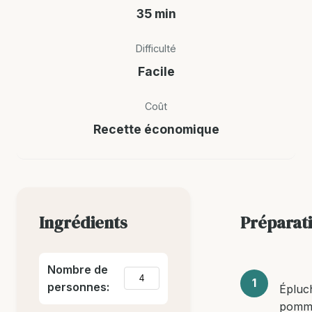
35 min
Difficulté
Facile
Coût
Recette économique
Ingrédients
Préparat
Nombre de
personnes:
Épluc
pomm