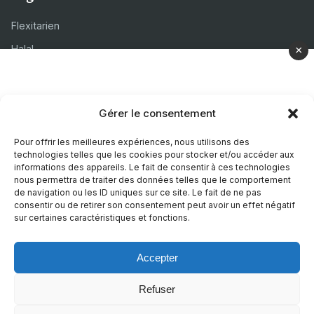
Flexitarien
Halal
×
Casher
Végétarien
Gérer le consentement
À propos
Pour offrir les meilleures expériences, nous utilisons des
technologies telles que les cookies pour stocker et/ou accéder aux
Mentions légales
informations des appareils. Le fait de consentir à ces technologies
nous permettra de traiter des données telles que le comportement
Politique de confidentialité
de navigation ou les ID uniques sur ce site. Le fait de ne pas
consentir ou de retirer son consentement peut avoir un effet négatif
Politique de cookies
sur certaines caractéristiques et fonctions.
Accepter
© 2026 Recettes Sans
|
Realise par
Nature Digitale
Refuser