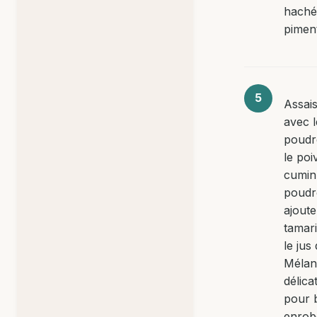
hachée
pimen
Assai
avec l
poudre
le poi
cumin
poudr
ajoute
tamari
le jus
Mélan
délic
pour 
enrob