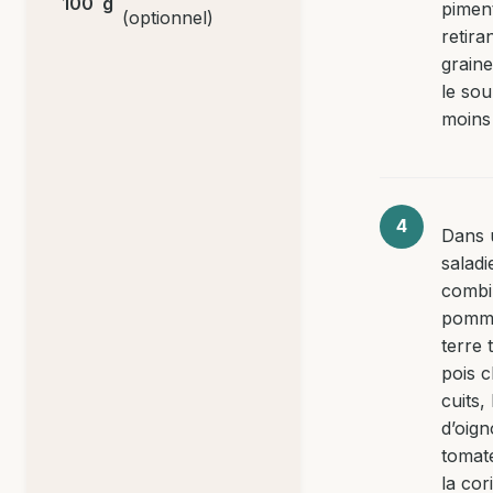
100
g
piment
(optionnel)
retira
graine
le sou
moins
Dans 
saladi
combi
pomm
terre 
pois c
cuits,
d’oign
tomate
la cor