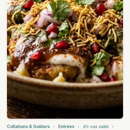
Collations & Goûters
›
Entrées
›
En-cas salés
›