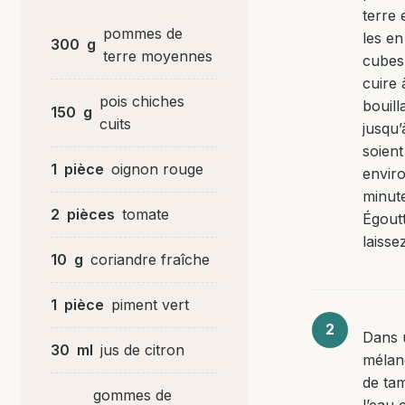
terre 
pommes de
les en
300
g
terre moyennes
cubes.
cuire 
pois chiches
bouill
150
g
cuits
jusqu’
soient
1
pièce
oignon rouge
envir
minut
2
pièces
tomate
Égoutt
laissez
10
g
coriandre fraîche
1
pièce
piment vert
Dans 
30
ml
jus de citron
mélan
de ta
gommes de
l’eau