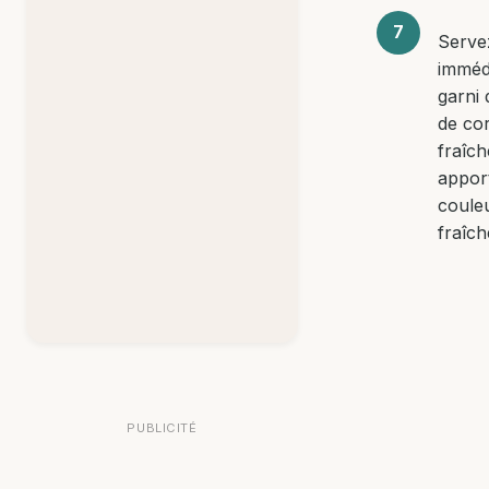
Servez
imméd
garni 
de co
fraîc
appor
couleu
fraîch
PUBLICITÉ