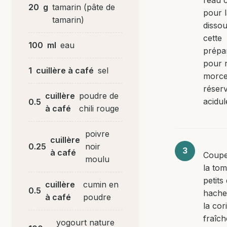
20
g
tamarin (pâte de
pour 
tamarin)
dissou
cette
100
ml
eau
prépa
pour r
1
cuillère à café
sel
morce
réserv
cuillère
poudre de
acidul
0.5
à café
chili rouge
poivre
cuillère
0.25
noir
à café
Coupe
moulu
la tom
petits
cuillère
cumin en
0.5
hache
à café
poudre
la cor
fraîch
yogourt nature