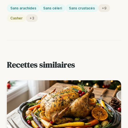
Sans arachides
Sans céleri
Sans crustacés
+9
Casher
+3
Recettes similaires