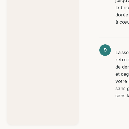
jusqu’
la bri
dorée 
à cœu
Laiss
refroi
de dé
et dé
votre
sans g
sans l