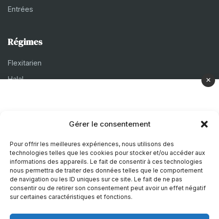
Entrées
Régimes
Flexitarien
Halal
×
Casher
Végétarien
Gérer le consentement
À propos
Pour offrir les meilleures expériences, nous utilisons des
technologies telles que les cookies pour stocker et/ou accéder aux
Mentions légales
informations des appareils. Le fait de consentir à ces technologies
nous permettra de traiter des données telles que le comportement
Politique de confidentialité
de navigation ou les ID uniques sur ce site. Le fait de ne pas
consentir ou de retirer son consentement peut avoir un effet négatif
Politique de cookies
sur certaines caractéristiques et fonctions.