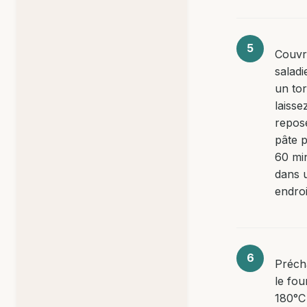
Couvr
saladi
un to
laisse
repose
pâte 
60 mi
dans 
endroi
Préch
le fou
180°C