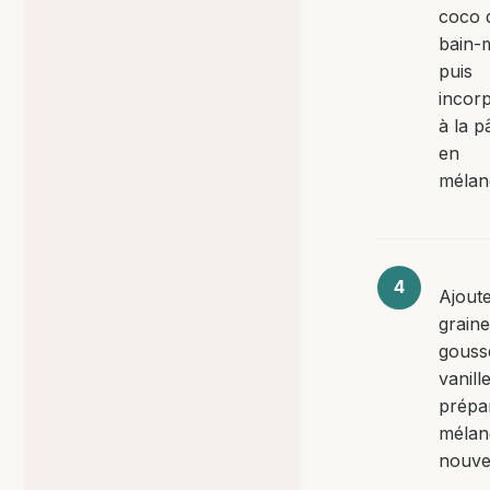
coco 
bain-m
puis
incor
à la p
en
mélan
Ajoute
graine
gouss
vanille
prépar
mélan
nouve