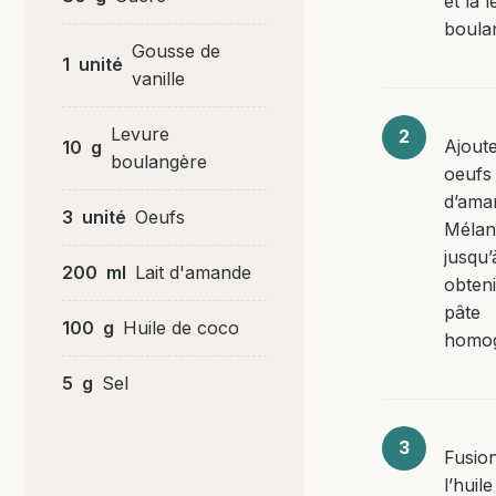
et la 
boula
Gousse de
1
unité
vanille
Levure
Ajoute
10
g
boulangère
oeufs e
d’ama
3
unité
Oeufs
Mélan
jusqu’
200
ml
Lait d'amande
obten
pâte
100
g
Huile de coco
homo
5
g
Sel
Fusio
l’huile