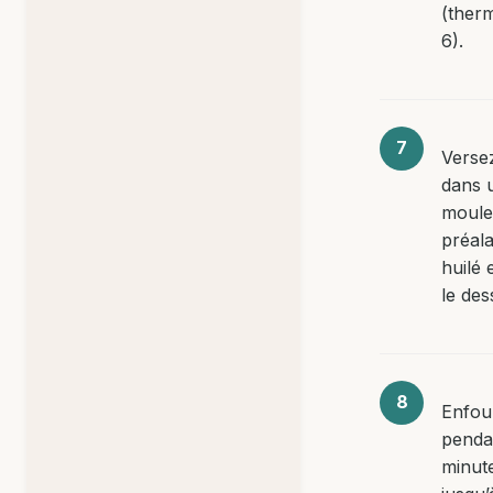
(ther
6).
Versez
dans 
moule
préal
huilé 
le des
Enfou
penda
minut