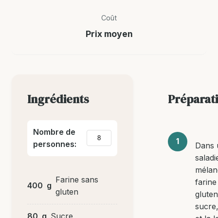
Coût
Prix moyen
Ingrédients
Préparat
Nombre de
personnes:
Dans 
saladi
mélan
Farine sans
farine
400
g
gluten
gluten
sucre,
80
g
Sucre