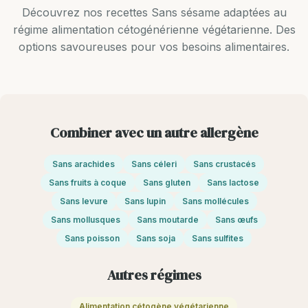
Découvrez nos recettes Sans sésame adaptées au
régime alimentation cétogénérienne végétarienne. Des
options savoureuses pour vos besoins alimentaires.
Combiner avec un autre allergène
Sans arachides
Sans céleri
Sans crustacés
Sans fruits à coque
Sans gluten
Sans lactose
Sans levure
Sans lupin
Sans mollécules
Sans mollusques
Sans moutarde
Sans œufs
Sans poisson
Sans soja
Sans sulfites
Autres régimes
Alimentation cétogène végétarienne