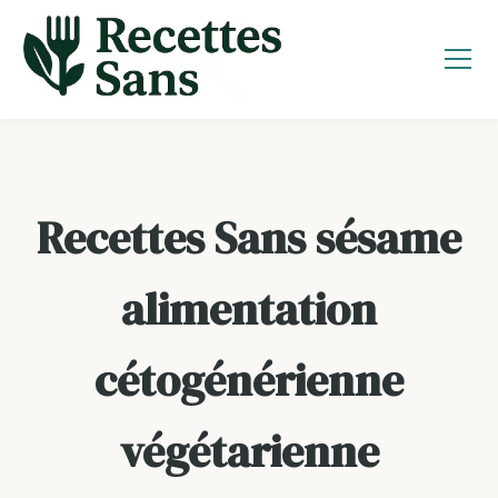
Aller
au
contenu
Recettes Sans sésame
alimentation
cétogénérienne
végétarienne