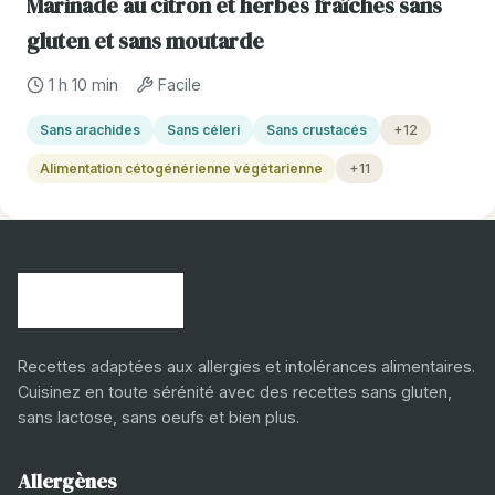
Marinade au citron et herbes fraîches sans
gluten et sans moutarde
1 h 10 min
Facile
Sans arachides
Sans céleri
Sans crustacés
+12
Alimentation cétogénérienne végétarienne
+11
Recettes adaptées aux allergies et intolérances alimentaires.
Cuisinez en toute sérénité avec des recettes sans gluten,
sans lactose, sans oeufs et bien plus.
Allergènes