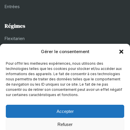
Entrées
Régimes
Flexitarien
Halal
Gérer le consentement
Casher
Pour offrir les meilleures expériences, nous utilisons des
Végétarien
technologies telles que les cookies pour stocker et/ou accéder aux
informations des appareils. Le fait de consentir à ces technologies
nous permettra de traiter des données telles que le comportement
de navigation ou les ID uniques sur ce site. Le fait de ne pas
À propos
consentir ou de retirer son consentement peut avoir un effet négatif
sur certaines caractéristiques et fonctions.
Mentions légales
Politique de confidentialité
Accepter
Politique de cookies
Refuser