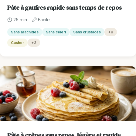
Pâte à gaufres rapide sans temps de repos
25 min
Facile
Sans arachides
Sans céleri
Sans crustacés
+8
Casher
+3
Pâte à crêpes sans repos, légère et rapide