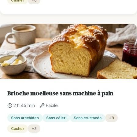
Casher
+6
Brioche moelleuse sans machine à pain
2 h 45 min
Facile
Sans arachides
Sans céleri
Sans crustacés
+8
Casher
+3