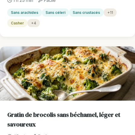
1 h 25 min
Facile
Sans arachides
Sans céleri
Sans crustacés
+11
Casher
+4
Gratin de brocolis sans béchamel, léger et
savoureux