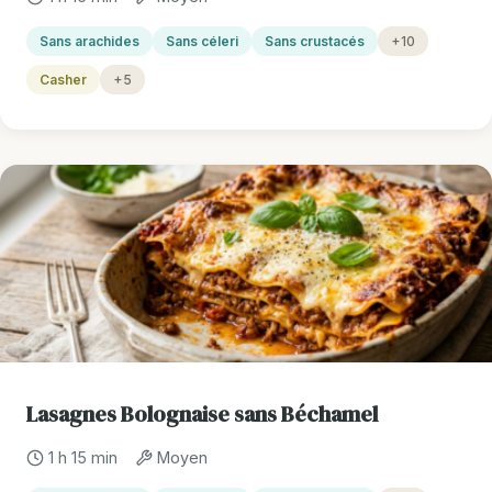
Sans arachides
Sans céleri
Sans crustacés
+10
Casher
+5
Lasagnes Bolognaise sans Béchamel
1 h 15 min
Moyen