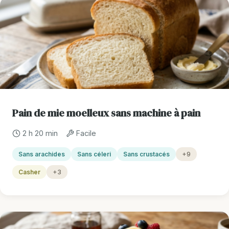
Pain de mie moelleux sans machine à pain
2 h 20 min
Facile
Sans arachides
Sans céleri
Sans crustacés
+9
Casher
+3