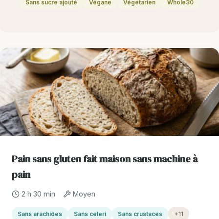
Sans sucre ajouté
Végane
Végétarien
Whole30
Pain sans gluten fait maison sans machine à
pain
2 h 30 min
Moyen
Sans arachides
Sans céleri
Sans crustacés
+11