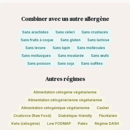
Combiner avec un autre allergène
Sans arachides
Sans céleri
Sans crustacés
Sans fruits à coque
Sans gluten
Sans lactose
Sans levure
Sans lupin
Sans mollécules
Sans mollusques
Sans moutarde
Sans œufs
Sans poisson
Sans soja
Sans sulfites
Autres régimes
Alimentation cétogène végétarienne
Alimentation cétogénérienne végétarienne
Alimentation cétogénique végétarienne
Casher
Crudivore (Raw Food)
Diabétique-friendly
Flexitarien
Keto (cétogène)
Low FODMAP
Paléo
Régime DASH