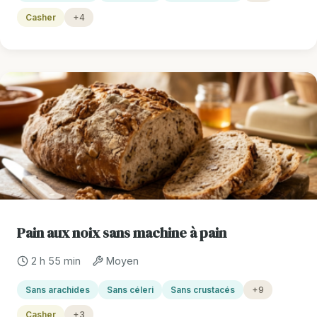
Casher
+4
Pain aux noix sans machine à pain
2 h 55 min
Moyen
Sans arachides
Sans céleri
Sans crustacés
+9
Casher
+3