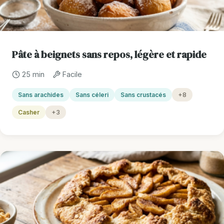
Pâte à beignets sans repos, légère et rapide
25 min
Facile
Sans arachides
Sans céleri
Sans crustacés
+8
Casher
+3