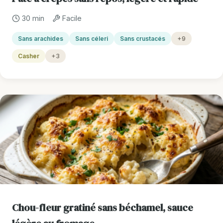
30 min
Facile
Sans arachides
Sans céleri
Sans crustacés
+9
Casher
+3
Chou-fleur gratiné sans béchamel, sauce