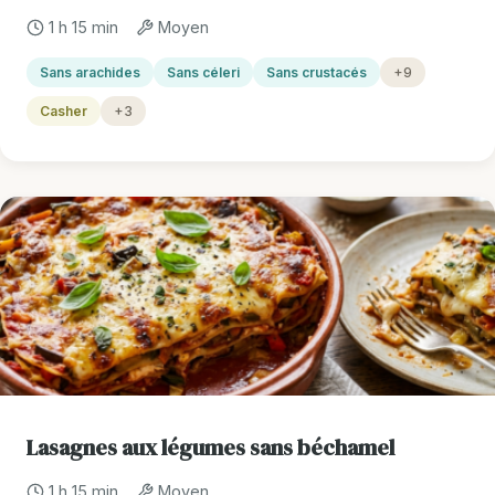
1 h 15 min
Moyen
Sans arachides
Sans céleri
Sans crustacés
+9
Casher
+3
Lasagnes aux légumes sans béchamel
1 h 15 min
Moyen