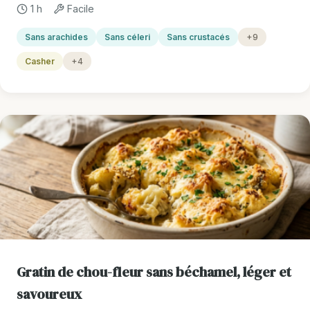
1 h
Facile
Sans arachides
Sans céleri
Sans crustacés
+9
Casher
+4
Gratin de chou-fleur sans béchamel, léger et
savoureux