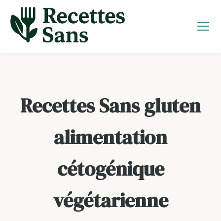
Aller
au
contenu
Recettes Sans gluten
alimentation
cétogénique
végétarienne