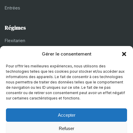
Entrées
Régimes
Flexitarien
Halal
Gérer le consentement
Casher
Pour offrir les meilleures expériences, nous utilisons des
Végétarien
technologies telles que les cookies pour stocker et/ou accéder aux
informations des appareils. Le fait de consentir à ces technologies
nous permettra de traiter des données telles que le comportement
de navigation ou les ID uniques sur ce site. Le fait de ne pas
À propos
consentir ou de retirer son consentement peut avoir un effet négatif
sur certaines caractéristiques et fonctions.
Mentions légales
Politique de confidentialité
Accepter
Politique de cookies
Refuser