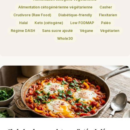
Alimentation cétogénérienne végétarienne
Casher
Crudivore (Raw Food)
Diabétique-friendly
Flexitarien
Halal
Keto (cétogène)
Low FODMAP
Paléo
Régime DASH
Sans sucre ajouté
Végane
Végétarien
Whole30