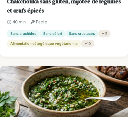
Chakchouka sans gluten, mijotée de légumes
et œufs épicés
40 min
Facile
Sans arachides
Sans céleri
Sans crustacés
+11
Alimentation cétogénique végétarienne
+10