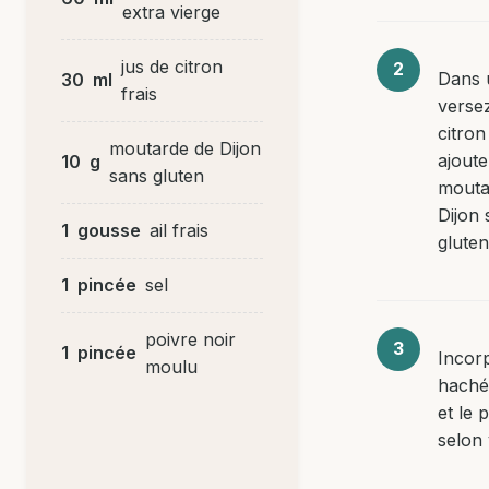
extra vierge
jus de citron
Dans 
30
ml
frais
versez
citron
moutarde de Dijon
ajoute
10
g
sans gluten
mouta
Dijon 
1
gousse
ail frais
gluten
1
pincée
sel
poivre noir
1
pincée
Incorp
moulu
haché 
et le 
selon 