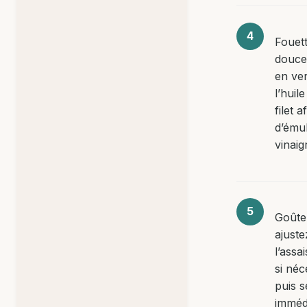
Fouet
douce
en ve
l’huile
filet a
d’émul
vinaig
Goûte
ajuste
l’ass
si néc
puis 
imméd