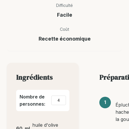
Difficulté
Facile
Coût
Recette économique
Ingrédients
Préparat
Nombre de
personnes:
Épluc
hache
la gou
huile d'olive
60
ml