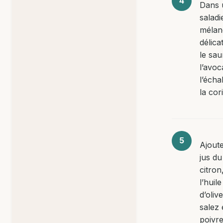
Dans 
saladi
mélan
délic
le sa
l’avoc
l’écha
la cor
Ajoute
jus du
citron
l’huile
d’oliv
salez 
poivr