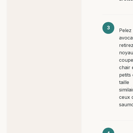
Pelez 
avoca
retire
noyau
coupe
chair 
petits
taille
simila
ceux 
saumo