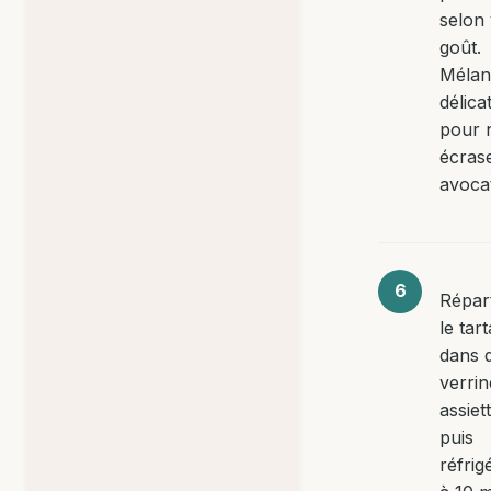
selon 
goût.
Mélan
délic
pour 
écrase
avoca
Répar
le tar
dans 
verri
assiet
puis
réfrig