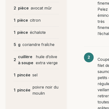
fineme
2
pièce
avocat mûr
Pelez 
éminc
1
pièce
citron
très
finem
1
pièce
échalote
l’écha
5
g
coriandre fraîche
cuillère
huile d’olive
Coupe
2
à soupe
extra vierge
filet d
saum
1
pincée
sel
petits
réguli
poivre noir du
veillan
1
pincée
moulin
retirer
toutes
arêtes