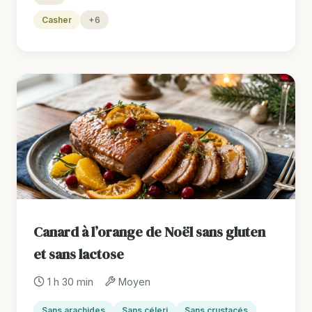
Casher
+6
Canard à l’orange de Noël sans gluten
et sans lactose
1 h 30 min
Moyen
Sans arachides
Sans céleri
Sans crustacés