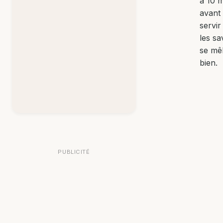
à 10 
avant
servir
les sa
se mê
bien.
PUBLICITÉ