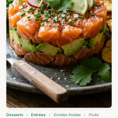
Desserts
›
Entrées
›
Entrées froides
›
Fruits