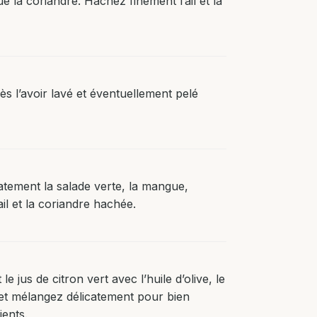
e la coriandre. Hachez finement l’ail et la
s l’avoir lavé et éventuellement pelé
atement la salade verte, la mangue,
ail et la coriandre hachée.
e jus de citron vert avec l’huile d’olive, le
e et mélangez délicatement pour bien
ients.