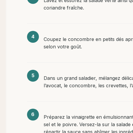
Lavez et essorez la salade verte ainsi qu
coriandre fraîche.
Coupez le concombre en petits dés aprè
selon votre goût.
Dans un grand saladier, mélangez délic
l’avocat, le concombre, les crevettes, l’
Préparez la vinaigrette en émulsionnant l
sel et le poivre. Versez-la sur la salad
répartir la sauce sans abîmer les ingréd