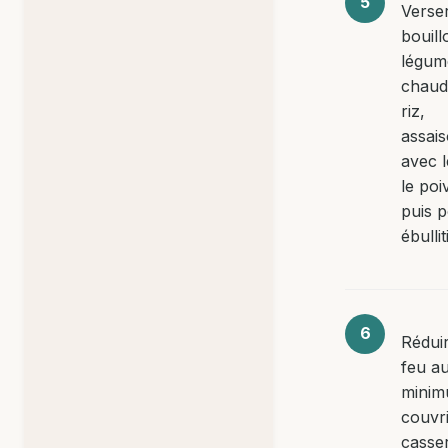
Verser
bouill
légum
chaud
riz,
assai
avec l
le poi
puis p
ébullit
Réduir
feu a
minim
couvri
casse