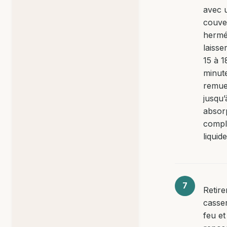
avec 
couve
hermé
laisse
15 à 1
minut
remue
jusqu’
absor
compl
liquide
Retire
casse
feu et