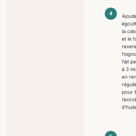
Ajoute
égout
la cas
et le f
reven
l’oign
l’ail 
à 3 m
en re
régul
pour 
l’enro
d’huile