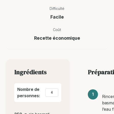
Difficulté
Facile
Coût
Recette économique
Ingrédients
Préparat
Nombre de
personnes:
Rincer
basma
l’eau 