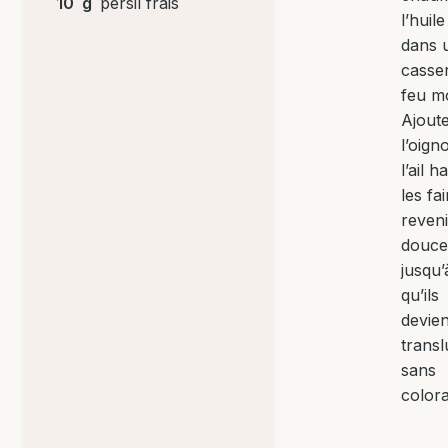
10
g
persil frais
l’huile
dans 
casse
feu m
Ajout
l’oign
l’ail 
les fai
reveni
douc
jusqu’
qu’ils
devie
transl
sans
colora