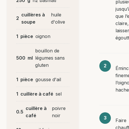
250
g
riz basmati
plusie
jusqu’
cuillères à
huile
que l’
2
soupe
d'olive
claire
laisse
1
pièce
oignon
égoutt
bouillon de
500
ml
légumes sans
gluten
Éminc
finem
1
pièce
gousse d'ail
l’oign
hacher 
1
cuillère à café
sel
cuillère à
poivre
0.5
café
noir
Faire
chauf