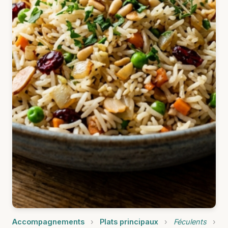
Accompagnements
›
Plats principaux
›
Féculents
›