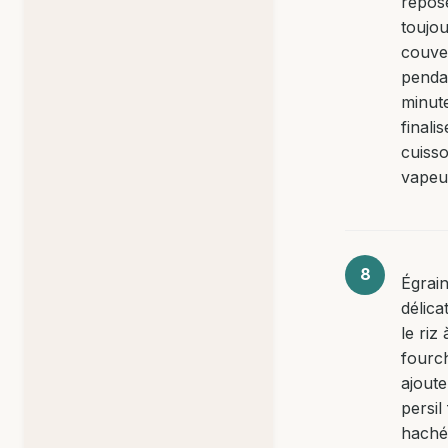
repos
toujo
couve
penda
minut
finalis
cuisso
vapeu
Égrai
délic
le riz 
fourch
ajoute
persil 
haché