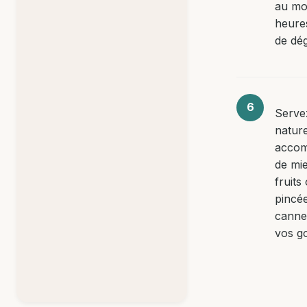
au mo
heure
de dég
Servez
natur
acco
de mie
fruits
pincé
canne
vos go