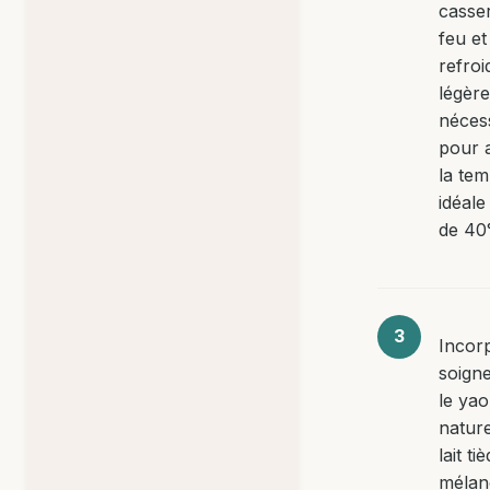
casse
feu et
refroi
légère
néces
pour a
la te
idéale
de 40
Incor
soign
le yao
nature
lait ti
mélan