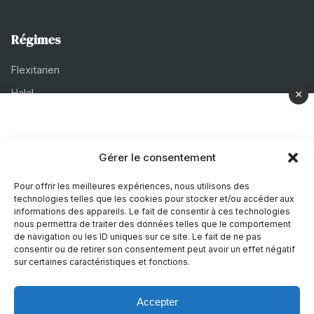
Régimes
Flexitarien
Halal
×
Casher
Végétarien
Gérer le consentement
À propos
Pour offrir les meilleures expériences, nous utilisons des
technologies telles que les cookies pour stocker et/ou accéder aux
Mentions légales
informations des appareils. Le fait de consentir à ces technologies
nous permettra de traiter des données telles que le comportement
Politique de confidentialité
de navigation ou les ID uniques sur ce site. Le fait de ne pas
consentir ou de retirer son consentement peut avoir un effet négatif
Politique de cookies
sur certaines caractéristiques et fonctions.
Accepter