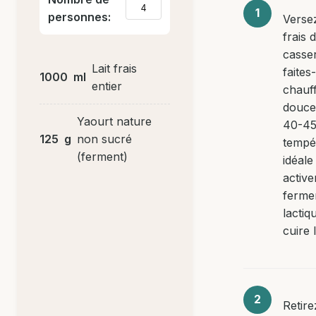
personnes:
Versez
frais 
casser
Lait frais
faites-
1000
ml
entier
chauf
douce
Yaourt nature
40-45
125
g
non sucré
tempé
(ferment)
idéale
active
ferme
lactiq
cuire l
Retire