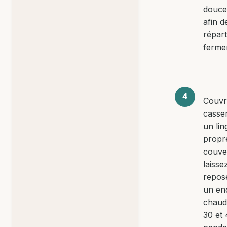
douc
afin d
répart
ferme
Couvr
casse
un lin
propr
couve
laisse
repos
un end
chaud
30 et