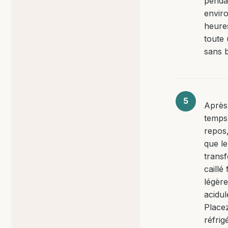
penda
envir
heure
toute 
sans 
Après
temps
repos,
que le 
trans
caillé
légèr
acidul
Place
réfrig