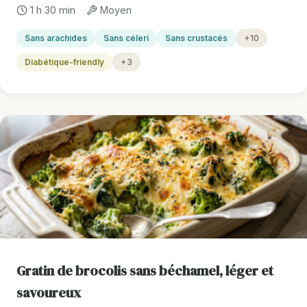
1 h 30 min
Moyen
Sans arachides
Sans céleri
Sans crustacés
+10
Diabétique-friendly
+3
Gratin de brocolis sans béchamel, léger et
savoureux