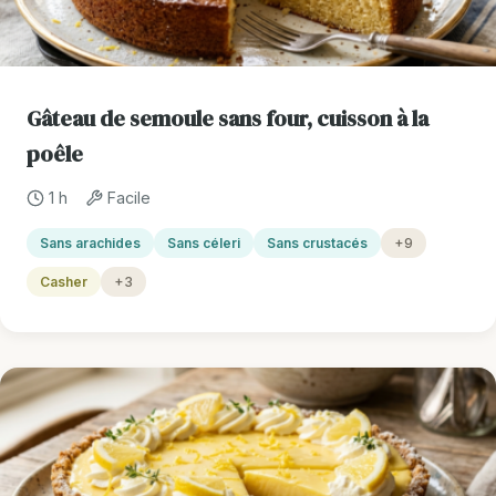
Gâteau de semoule sans four, cuisson à la
poêle
1 h
Facile
Sans arachides
Sans céleri
Sans crustacés
+9
Casher
+3