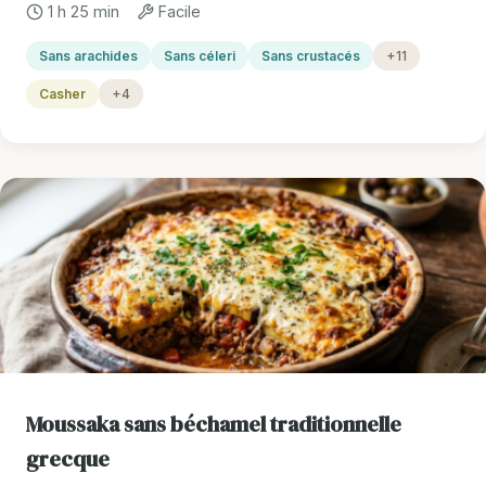
1 h 25 min
Facile
Sans arachides
Sans céleri
Sans crustacés
+11
Casher
+4
Moussaka sans béchamel traditionnelle
grecque