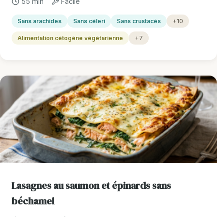
55 min
Facile
Sans arachides
Sans céleri
Sans crustacés
+10
Alimentation cétogène végétarienne
+7
Lasagnes au saumon et épinards sans
béchamel