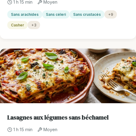
1 h 15 min
Moyen
Sans arachides
Sans céleri
Sans crustacés
+9
Casher
+3
Lasagnes aux légumes sans béchamel
1 h 15 min
Moyen