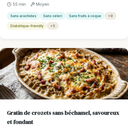
55 min
Moyen
Sans arachides
Sans céleri
Sans fruits à coque
+9
Diabétique-friendly
+5
Gratin de crozets sans béchamel, savoureux
et fondant