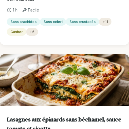
1 h
Facile
Sans arachides
Sans céleri
Sans crustacés
+11
Casher
+6
Lasagnes aux épinards sans béchamel, sauce
tomate et ricotta