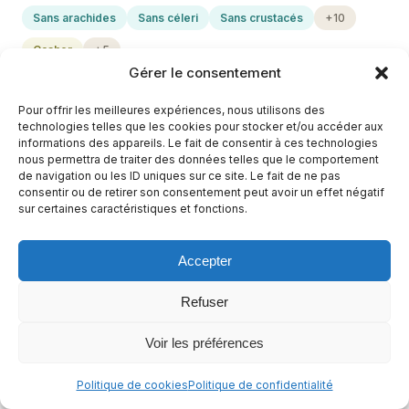
Sans arachides
Sans céleri
Sans crustacés
+10
Casher
+5
Gérer le consentement
Pour offrir les meilleures expériences, nous utilisons des
technologies telles que les cookies pour stocker et/ou accéder aux
informations des appareils. Le fait de consentir à ces technologies
nous permettra de traiter des données telles que le comportement
de navigation ou les ID uniques sur ce site. Le fait de ne pas
consentir ou de retirer son consentement peut avoir un effet négatif
sur certaines caractéristiques et fonctions.
Accepter
Refuser
Lasagnes Bolognaise sans Béchamel
Voir les préférences
1 h 15 min
Moyen
Politique de cookies
Politique de confidentialité
Sans arachides
Sans céleri
Sans crustacés
+10