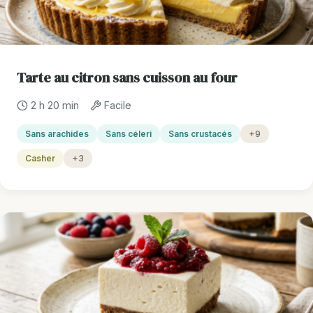
Tarte au citron sans cuisson au four
2 h 20 min
Facile
Sans arachides
Sans céleri
Sans crustacés
+9
Casher
+3