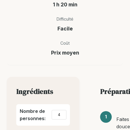
1 h 20 min
Difficulté
Facile
Coût
Prix moyen
Ingrédients
Préparat
Nombre de
personnes:
Faites
douc