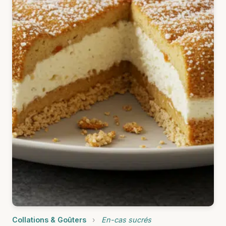
Collations & Goûters
›
En-cas sucrés