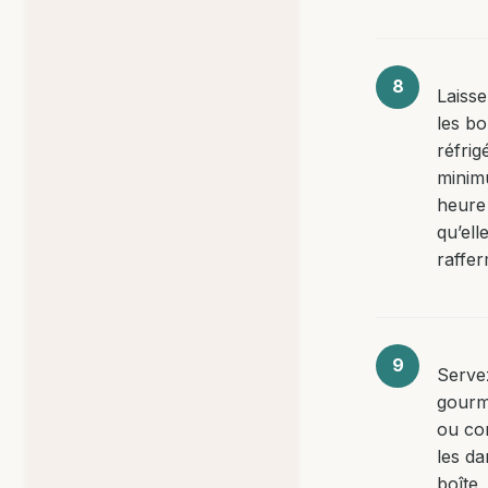
Laiss
les bo
réfrig
minim
heure 
qu’ell
raffer
Servez
gourm
ou co
les d
boîte