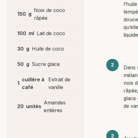
l’huil
Noix de coco
tempé
150
g
râpée
douce
qu’elle
100
ml
Lait de coco
liquide
30
g
Huile de coco
50
g
Sucre glace
Dans 
mélan
cuillère à
Extrait de
noix 
1
café
vanille
râpée,
glace e
Amandes
de van
20
unités
entières