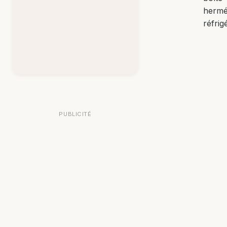
hermé
réfrig
PUBLICITÉ