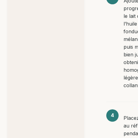
Ajout
progr
le lai
l’huil
fondu
mélan
puis 
bien j
obten
homog
légèr
collan
Placez
au réf
penda