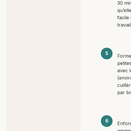
30 mi
qu’ell
facile
travail
Forme
petite
avec l
(envi
cuillè
par bo
Enfon
amand