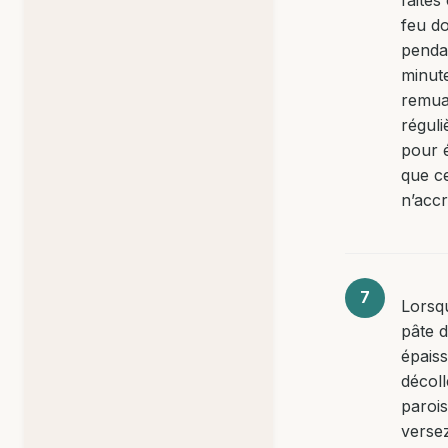
feu d
penda
minut
remua
régul
pour é
que c
n’acc
Lorsq
pâte d
épaiss
décoll
parois
verse