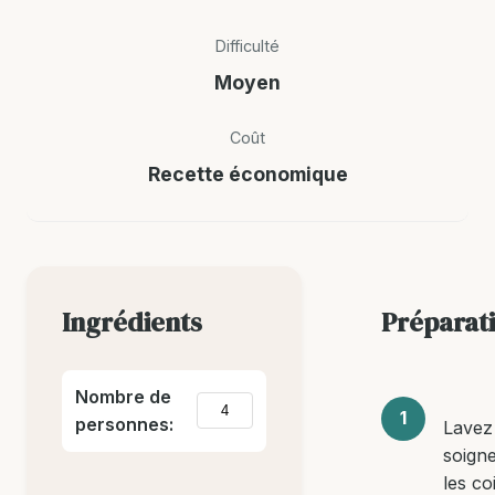
Difficulté
Moyen
Coût
Recette économique
Ingrédients
Préparat
Nombre de
personnes:
Lavez
soign
les co