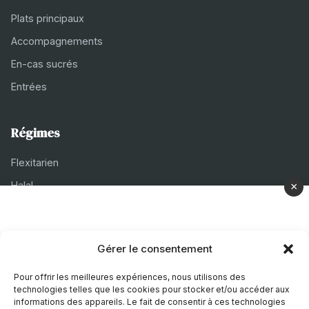
Plats principaux
Accompagnements
En-cas sucrés
Entrées
Régimes
Flexitarien
Halal
×
Casher
Végétarien
Gérer le consentement
À propos
Pour offrir les meilleures expériences, nous utilisons des
technologies telles que les cookies pour stocker et/ou accéder aux
Mentions légales
informations des appareils. Le fait de consentir à ces technologies