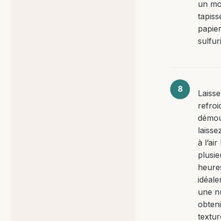
un mo
tapiss
papie
sulfur
Laiss
refroi
démou
laisse
à l’air
plusie
heure
idéal
une n
obten
textur