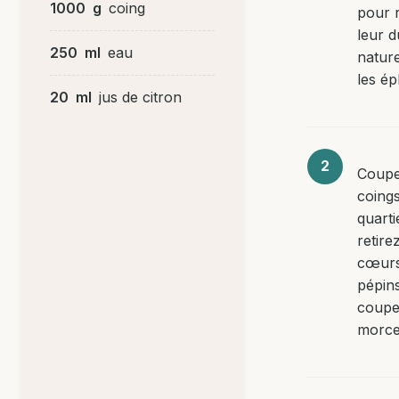
1000
g
coing
pour r
leur d
250
ml
eau
nature
les ép
20
ml
jus de citron
Coupe
coing
quarti
retire
cœurs
pépins
coupe
morce