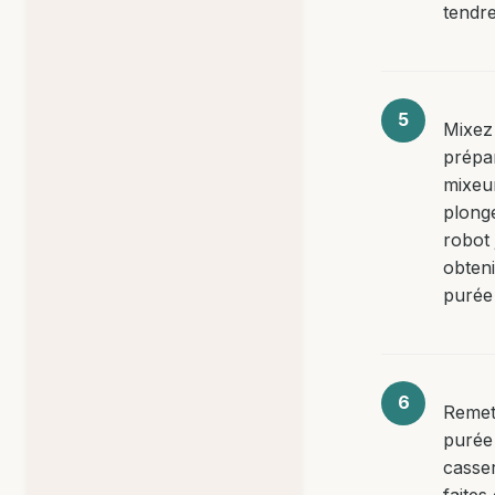
tendre
Mixez
prépa
mixeu
plong
robot 
obten
purée 
Remet
purée
casser
faites