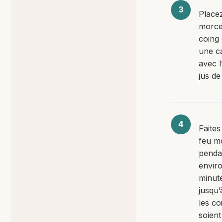
Placez
morce
coing
une c
avec l
jus de
Faites
feu m
penda
envir
minut
jusqu’
les co
soient