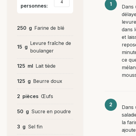
personnes:
Dans 
délaye
levure
250
g
Farine de blé
dans le
et lai
Levure fraîche de
repos
15
g
boulanger
minute
ce que
125
ml
Lait tiède
mélan
mouss
125
g
Beurre doux
2
pièces
Œufs
Dans 
50
g
Sucre en poudre
saladi
la far
3
g
Sel fin
ajoute