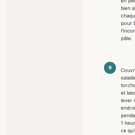
en pét
bien 
chaqu
pour 
l’inco
pâte.
Couvr
saladi
torch
et lai
lever
endro
penda
1 heur
ce qu’