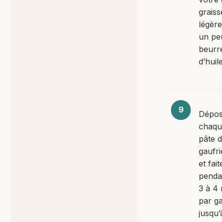
graiss
légèr
un pe
beurr
d’huile
Dépo
chaqu
pâte d
gaufr
et fai
penda
3 à 4
par g
jusqu’