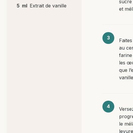
sucre
5
ml
Extrait de vanille
et mé
Faites
au cen
farine
les œu
que l’
vanille
Verse
progr
le mél
levur