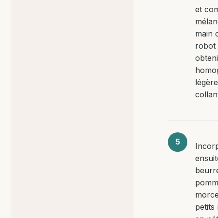
et co
mélan
main 
robot 
obten
homog
légèr
collan
Incor
ensuit
beurr
pomma
morce
petit