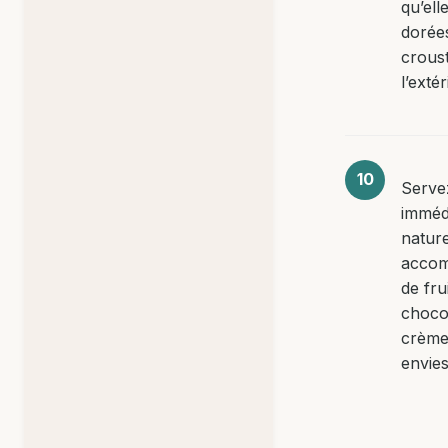
qu’ell
dorée
croust
l’extér
Serve
imméd
natur
acco
de frui
choco
crème
envies