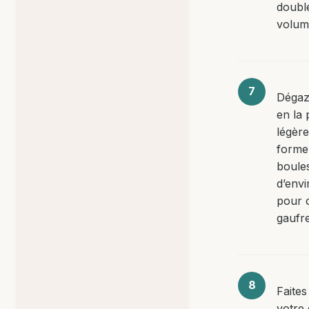
doubl
volum
Dégaz
en la 
légèr
forme
boule
d’envi
pour 
gaufre
Faites
votre 