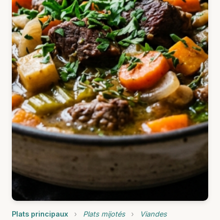
Plats principaux
›
Plats mijotés
›
Viandes