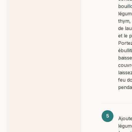
bouill
légume
thym, 
de laur
et le 
Porte
ébulli
baisse
couvr
laisse
feu d
penda
Ajoute
légum