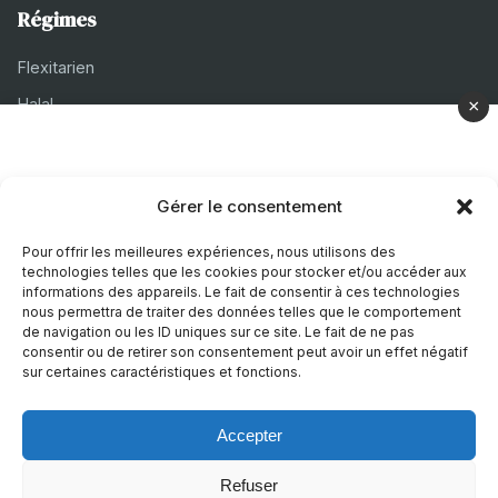
Régimes
Flexitarien
Halal
×
Casher
Végétarien
Gérer le consentement
À propos
Pour offrir les meilleures expériences, nous utilisons des
technologies telles que les cookies pour stocker et/ou accéder aux
Mentions légales
informations des appareils. Le fait de consentir à ces technologies
nous permettra de traiter des données telles que le comportement
Politique de confidentialité
de navigation ou les ID uniques sur ce site. Le fait de ne pas
consentir ou de retirer son consentement peut avoir un effet négatif
Politique de cookies
sur certaines caractéristiques et fonctions.
Accepter
© 2026 Recettes Sans
|
Realise par
Nature Digitale
Refuser