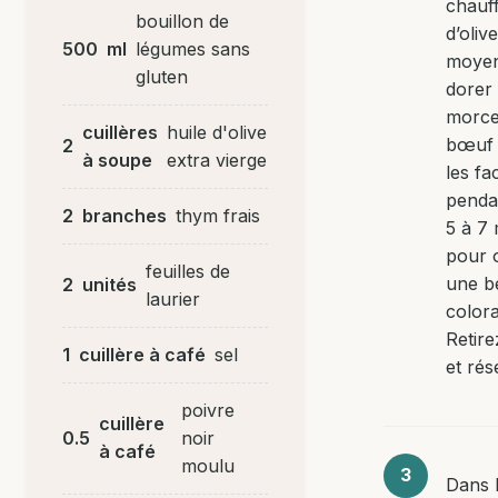
chauff
bouillon de
d’oliv
500
ml
légumes sans
moyen
gluten
dorer 
morce
cuillères
huile d'olive
bœuf 
2
à soupe
extra vierge
les fa
penda
2
branches
thym frais
5 à 7
pour 
feuilles de
une be
2
unités
laurier
colora
Retire
1
cuillère à café
sel
et rés
poivre
cuillère
0.5
noir
à café
moulu
Dans 