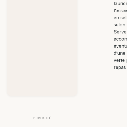
laurie
l’ass
en sel
selon 
Serve
acco
évent
d’une 
verte
repas
PUBLICITÉ