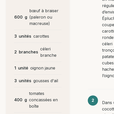
réguli
bœuf à braiser
d’envi
600
g
(paleron ou
Épluc
macreuse)
coupe
carott
3
unités
carottes
rondel
céleri
céleri
tronço
2
branches
branche
patat
cubes,
1
unité
oignon jaune
hache
l’oigno
3
unités
gousses d'ail
tomates
400
g
concassées en
Dans 
boîte
cocott