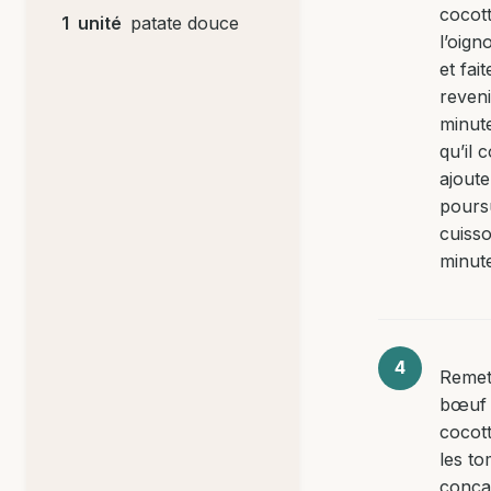
cocott
1
unité
patate douce
l’oig
et fait
reveni
minut
qu’il 
ajoutez
pours
cuiss
minut
Remet
bœuf 
cocott
les to
conca