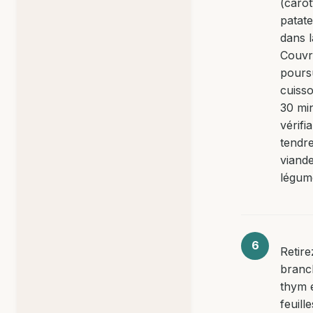
(carot
patat
dans l
Couvr
pours
cuiss
30 mi
vérifia
tendre
viande
légum
Retire
branc
thym e
feuill