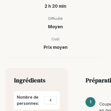
2 h 20 min
Difficulté
Moyen
Coût
Prix moyen
Ingrédients
Préparat
Nombre de
personnes:
Coupe
en mo