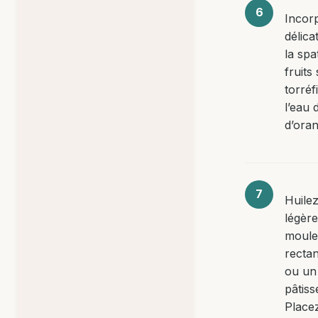
Incor
délica
la spa
fruits
torréf
l’eau 
d’oran
Huile
légèr
moule
rectan
ou un
pâtiss
Place