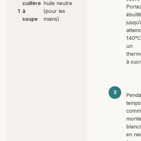
cuillère
huile neutre
Porte
1
à
(pour les
ébulli
soupe
mains)
jusqu’
attein
140°C 
un
therm
à sucr
Penda
temps
comm
monte
blanc
en ne