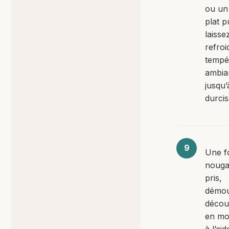
ou un
plat p
laisse
refroi
tempé
ambia
jusqu’
durci
Une fo
nouga
pris,
démou
décou
en mo
à l’ai