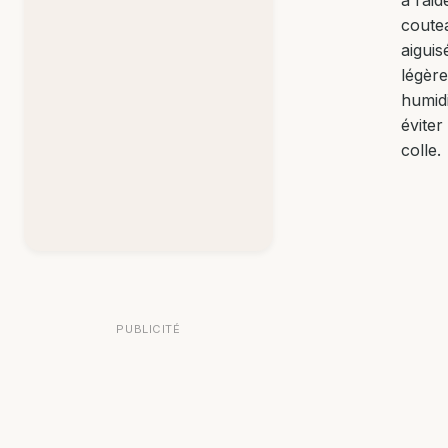
coute
aiguis
légèr
humidi
éviter 
colle.
PUBLICITÉ