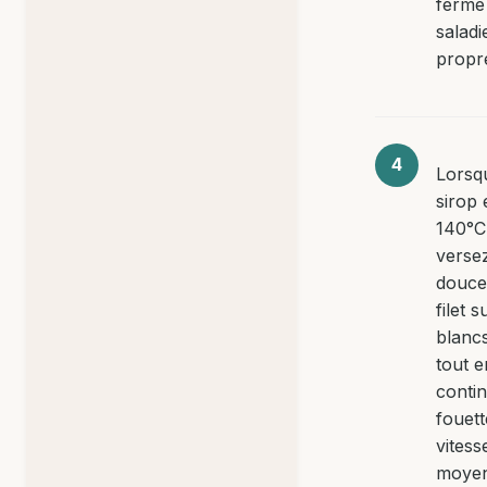
ferme
saladi
propr
Lorsq
sirop 
140°C
verse
douce
filet s
blanc
tout e
conti
fouett
vitess
moyen