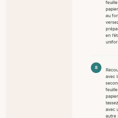
feuill
papie
au fo
versez
prépa
en l’é
unifo
Recou
avec l
secon
feuill
papie
tassez
avec 
autre