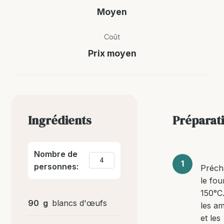
Moyen
Coût
Prix moyen
Ingrédients
Préparat
Nombre de
personnes:
Préch
le fou
150°C.
90
g
blancs d'œufs
les a
et les