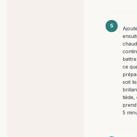
Ajout
ensuit
chaud
conti
battre
ce que
prépa
soit li
brillan
tiède,
prend
5 minu