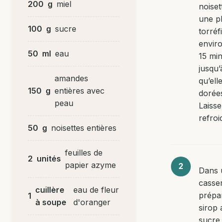
200
g
miel
noiset
une p
100
g
sucre
torréf
enviro
50
ml
eau
15 mi
jusqu’
amandes
qu’ell
150
g
entières avec
dorée
peau
Laiss
refroid
50
g
noisettes entières
feuilles de
2
unités
papier azyme
Dans 
casser
cuillère
eau de fleur
prépa
1
à soupe
d'oranger
sirop 
sucre 