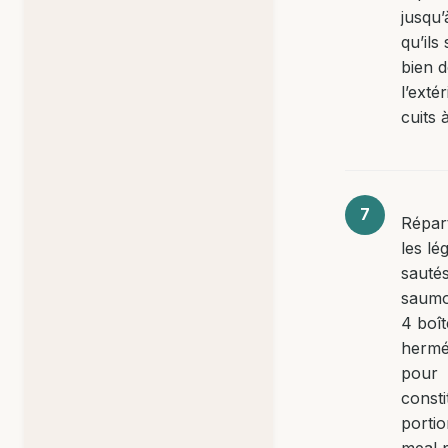
jusqu’
qu’ils
bien d
l’extér
cuits 
Répart
les l
sautés
saumo
4 boît
hermé
pour
consti
portio
meal 