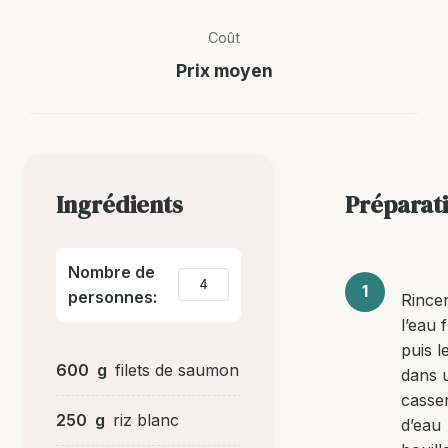
Coût
Prix moyen
Ingrédients
Préparat
Nombre de
personnes:
Rincer
l’eau 
puis l
600
g
filets de saumon
dans 
casse
250
g
riz blanc
d’eau