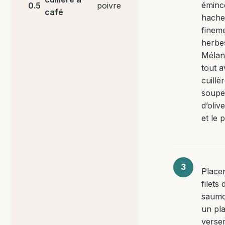
émince
0.5
poivre
café
hache
fineme
herbe
Mélan
tout a
cuillè
soupe 
d’olive
et le 
Placer
filets 
saumo
un pla
verser