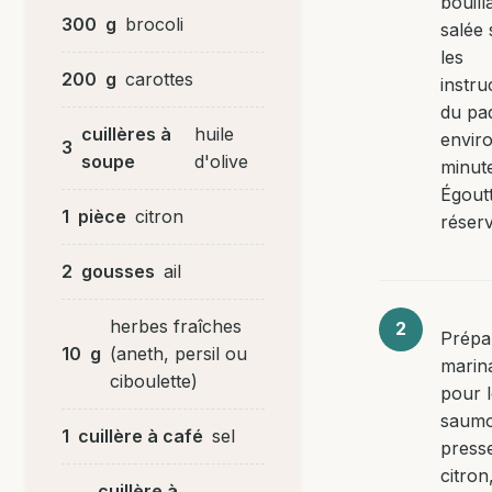
bouill
300
g
brocoli
salée 
les
200
g
carottes
instru
du pa
cuillères à
huile
envir
3
soupe
d'olive
minut
Égoutt
1
pièce
citron
réserv
2
gousses
ail
herbes fraîches
Prépa
10
g
(aneth, persil ou
marin
ciboulette)
pour 
saumo
1
cuillère à café
sel
presse
citron
cuillère à