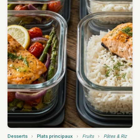
Desserts
›
Plats principaux
›
Fruits
›
Pâtes & Riz