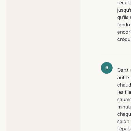
régul
jusqu’
qu’ils
tendr
encor
croqu
Dans 
autre
chaud
les fil
saumo
minut
chaqu
selon
l’épai