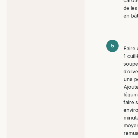
carott
de les 
en bâ
Faire 
1 cuil
soupe 
d’oliv
une p
Ajoute
légume
faire 
envir
minut
moye
remua