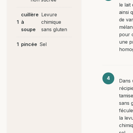
le lai
ainsi q
cuillère
Levure
de van
1
à
chimique
mélan
soupe
sans gluten
pour 
une p
1
pincée
Sel
homo
Dans 
récipi
tamise
sans g
fécule
la lev
chimiq
sel.