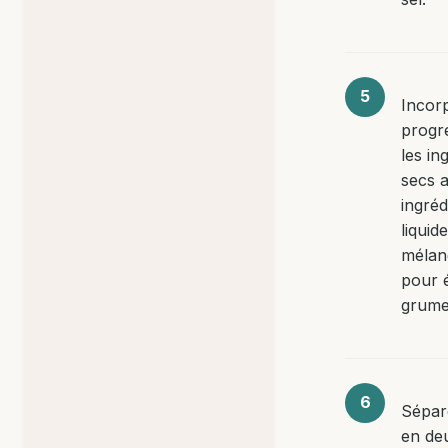
Incor
progr
les in
secs 
ingréd
liquid
mélan
pour é
grume
Sépar
en de