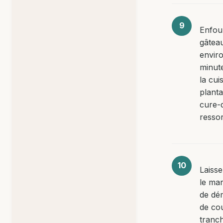
Enfou
gâtea
envir
minute
la cui
plant
cure-d
ressor
Laisse
le ma
de dé
de co
tranc