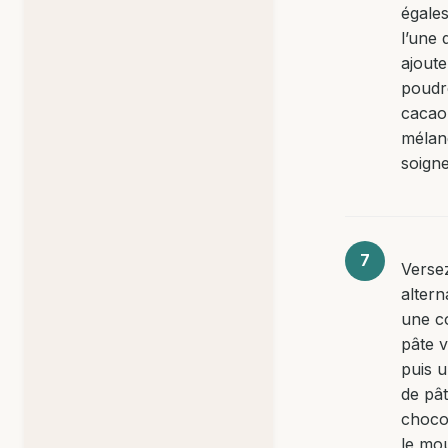
égale
l’une 
ajoute
poudr
cacao
mélan
soign
Verse
altern
une c
pâte v
puis 
de pâ
choco
le mou