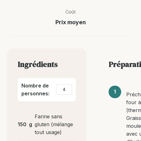
Coût
Prix moyen
Ingrédients
Préparat
Nombre de
personnes:
Préch
four 
(therm
Farine sans
Grais
150
g
gluten (mélange
moule
tout usage)
avec 