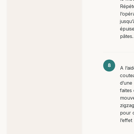
Répét
l’opér
jusqu’
épuis
pâtes.
A l’ai
coute
d’une 
faites
mouve
zigzag
pour 
l’effe