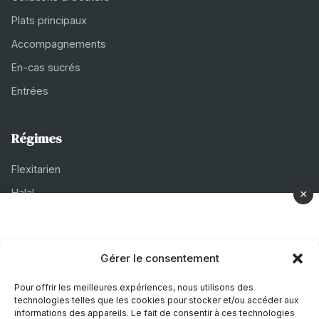
Plats principaux
Accompagnements
En-cas sucrés
Entrées
Régimes
Flexitarien
Halal
×
Casher
Végétarien
Gérer le consentement
À propos
Pour offrir les meilleures expériences, nous utilisons des
technologies telles que les cookies pour stocker et/ou accéder aux
Mentions légales
informations des appareils. Le fait de consentir à ces technologies