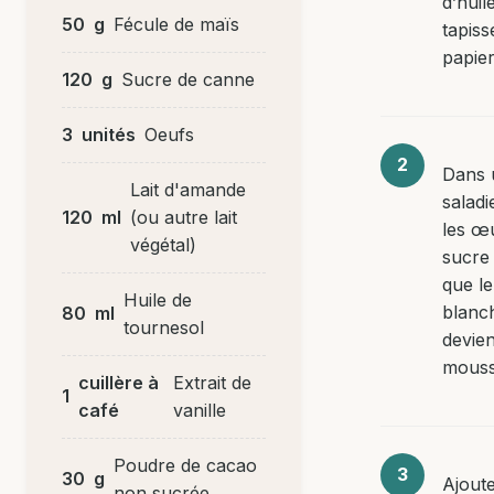
d’huil
50
g
Fécule de maïs
tapiss
papier
120
g
Sucre de canne
3
unités
Oeufs
Dans 
Lait d'amande
saladi
120
ml
(ou autre lait
les œ
végétal)
sucre 
que l
Huile de
blanch
80
ml
tournesol
devie
mouss
cuillère à
Extrait de
1
café
vanille
Poudre de cacao
30
g
Ajoute
non sucrée