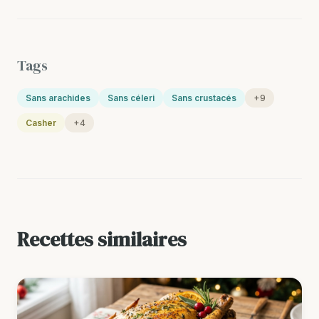
Tags
Sans arachides
Sans céleri
Sans crustacés
+9
Casher
+4
Recettes similaires