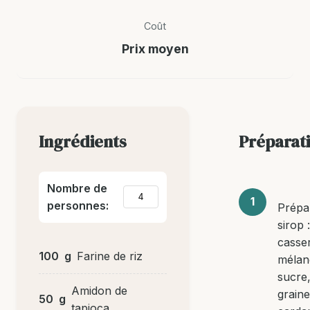
Coût
Prix moyen
Ingrédients
Préparat
Nombre de
personnes:
Prépa
sirop 
casser
100
g
Farine de riz
mélan
sucre,
Amidon de
graine
50
g
tapioca