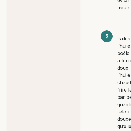
évitan
fissur
Faites
l’huil
poêle
à feu
doux.
l’huile
chaude
frire 
par pe
quanti
retou
douce
qu’ell