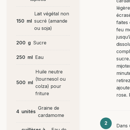
card
légèr
Lait végétal non
écras
150
ml
sucré (amande
faites
ou soja)
feu m
jusqu’
200
g
Sucre
dissol
compl
250
ml
Eau
sucre.
mijote
Huile neutre
minute
(tournesol ou
retire
500
ml
colza) pour
ajoute
friture
rose.
Graine de
4
unités
cardamome
Dans 
cuillères à
Eau de