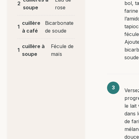
bol, t
2
soupe
rose
farine
l’amid
cuillère
Bicarbonate
tapioc
1
à café
de soude
fécule
Ajoute
cuillère à
Fécule de
bicar
1
soupe
maïs
soude
Verse
progr
le lait
dans 
de far
mélan
douce