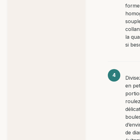
forme
homo
soupl
collan
la quan
si bes
Divise
en pet
portio
roulez
délic
boules
d’env
de dia