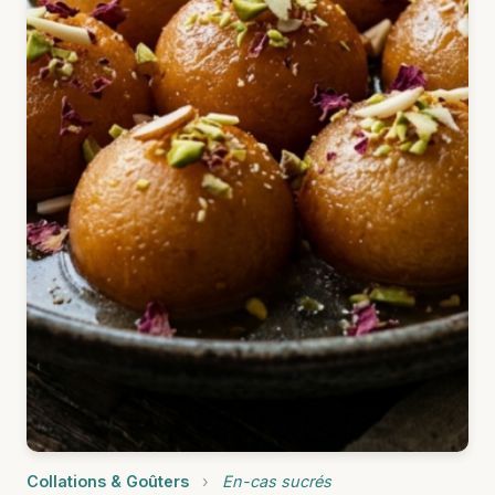
Collations & Goûters
›
En-cas sucrés