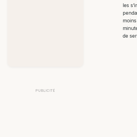
les s’
penda
moins
minut
de ser
PUBLICITÉ