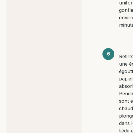
unifo
gonfle
envir
minut
Retire
une é
égout
papie
absor
Pendan
sont 
chaud
plong
dans l
tiède 