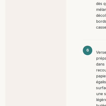
dès q
méla
décol
bords
casse
Verse
prépa
dans
recou
papie
égali
surfa
une s
légè
huilée