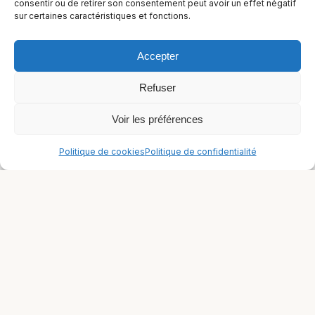
consentir ou de retirer son consentement peut avoir un effet négatif
sur certaines caractéristiques et fonctions.
Flexitarien
Halal
Accepter
Casher
Refuser
Végétarien
Voir les préférences
À propos
Politique de cookies
Politique de confidentialité
Mentions légales
Politique de confidentialité
Politique de cookies
© 2026 Recettes Sans
|
Realise par
Nature Digitale