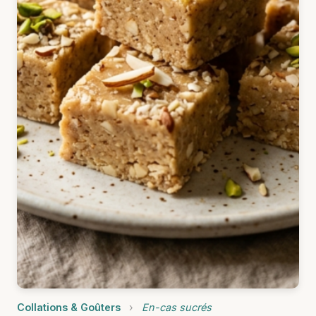
Collations & Goûters
›
En-cas sucrés