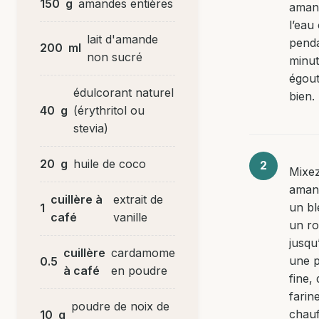
150
g
amandes entières
aman
l’eau
lait d'amande
penda
200
ml
non sucré
minut
égout
édulcorant naturel
bien.
40
g
(érythritol ou
stevia)
20
g
huile de coco
Mixez
aman
cuillère à
extrait de
un bl
1
café
vanille
un ro
jusqu
cuillère
cardamome
une 
0.5
à café
en poudre
fine, 
farin
poudre de noix de
chauf
10
g