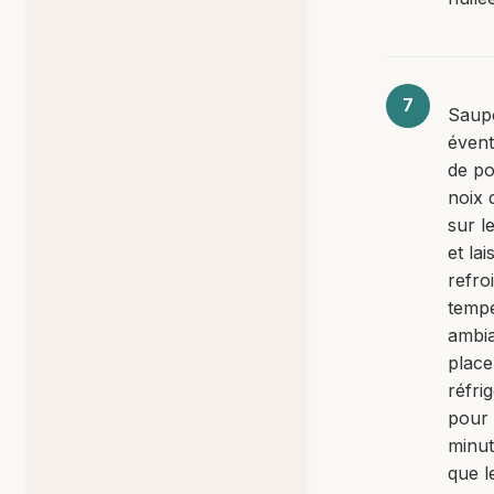
Saup
évent
de p
noix 
sur l
et lai
refroi
temp
ambia
place
réfri
pour
minut
que l