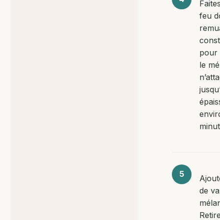
Faite
feu d
remu
cons
pour 
le mé
n’att
jusqu
épais
envir
minut
Ajoute
de van
mélan
Retir