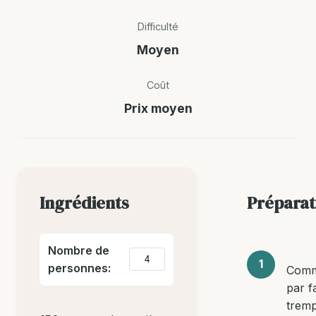
Difficulté
Moyen
Coût
Prix moyen
Ingrédients
Préparat
Nombre de
personnes:
Com
par f
tremp