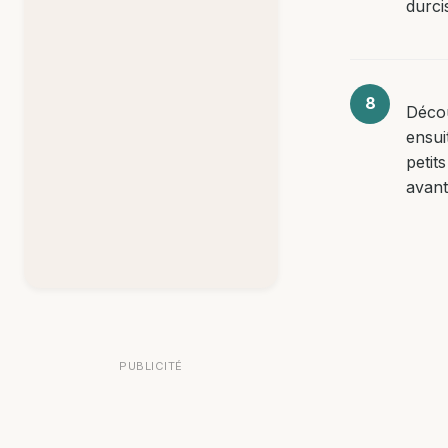
durci
Déco
ensui
petit
avant
PUBLICITÉ