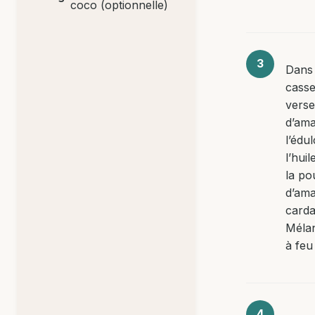
coco (optionnelle)
Dans
casse
versez
d’am
l’édu
l’hui
la po
d’ama
card
Méla
à feu