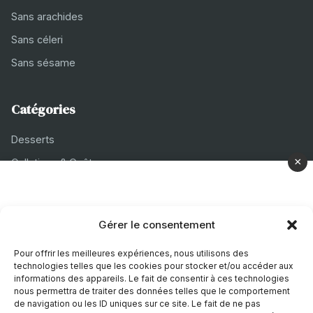
Sans arachides
Sans céleri
Sans sésame
Catégories
Desserts
×
Collations & Goûters
Plats principaux
Accompagnements
Gérer le consentement
En-cas sucrés
Pour offrir les meilleures expériences, nous utilisons des
Entrées
technologies telles que les cookies pour stocker et/ou accéder aux
informations des appareils. Le fait de consentir à ces technologies
nous permettra de traiter des données telles que le comportement
Régimes
de navigation ou les ID uniques sur ce site. Le fait de ne pas