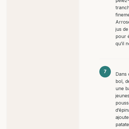
pelez-
tranc
fineme
Arros
jus de
pour é
qu’il n
Dans 
bol, 
une b
jeune
pouss
d’épin
ajoute
patat