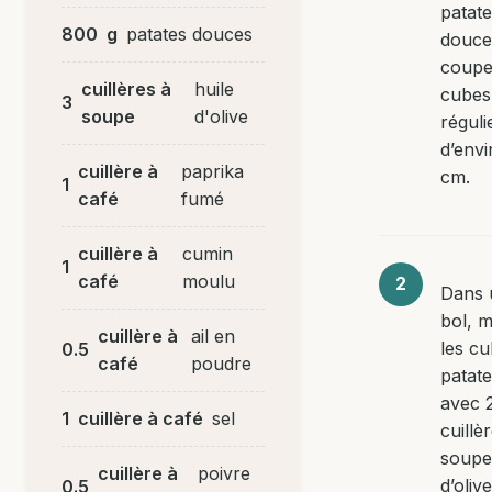
patat
800
g
patates douces
douce
coupe
cuillères à
huile
cubes
3
soupe
d'olive
réguli
d’envi
cuillère à
paprika
cm.
1
café
fumé
cuillère à
cumin
1
café
moulu
Dans 
bol, 
cuillère à
ail en
les c
0.5
café
poudre
patat
avec 
1
cuillère à café
sel
cuillè
soupe 
cuillère à
poivre
d’olive
0.5