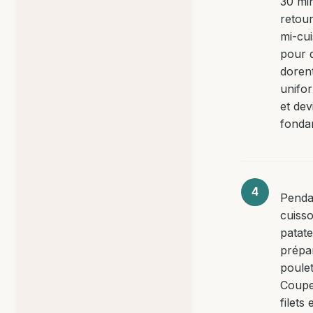
30 mi
retou
mi-cu
pour q
doren
unifo
et de
fonda
Penda
cuiss
patate
prépa
poulet
Coupe
filets 