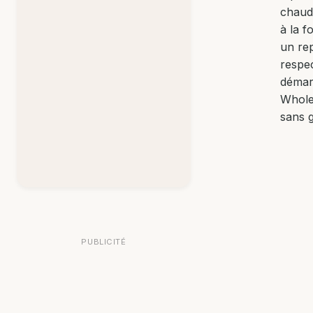
chaud 
à la f
un re
respec
déma
Whole
sans g
PUBLICITÉ