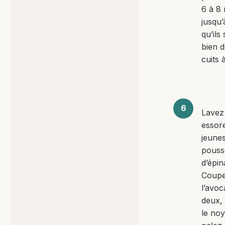
6 à 8 
jusqu’
qu’ils
bien d
cuits 
Lavez
essore
jeune
pouss
d’épin
Coup
l’avoc
deux, 
le no