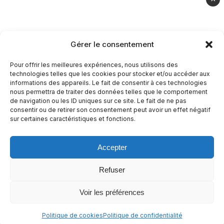
Casher
Végétarien
Gérer le consentement
À propos
Pour offrir les meilleures expériences, nous utilisons des
technologies telles que les cookies pour stocker et/ou accéder aux
Mentions légales
informations des appareils. Le fait de consentir à ces technologies
nous permettra de traiter des données telles que le comportement
Politique de confidentialité
de navigation ou les ID uniques sur ce site. Le fait de ne pas
consentir ou de retirer son consentement peut avoir un effet négatif
Politique de cookies
sur certaines caractéristiques et fonctions.
Accepter
© 2026 Recettes Sans
|
Realise par
Nature Digitale
Refuser
Voir les préférences
Politique de cookies
Politique de confidentialité