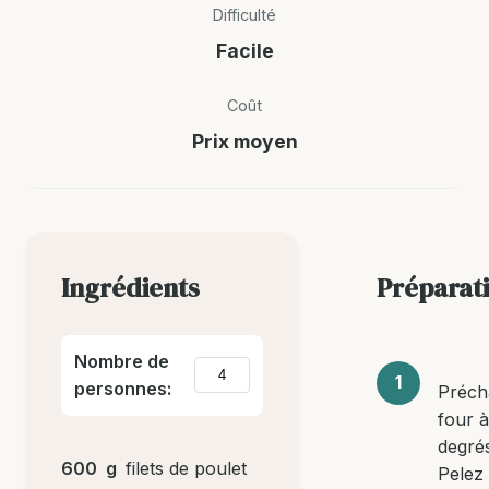
Difficulté
Facile
Coût
Prix moyen
Ingrédients
Préparat
Nombre de
personnes:
Préch
four 
degrés
600
g
filets de poulet
Pelez 