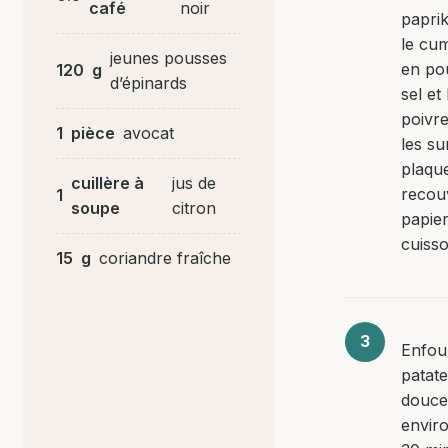
café
noir
papri
le cumi
jeunes pousses
en po
120
g
d’épinards
sel et 
poivre
1
pièce
avocat
les su
plaqu
cuillère à
jus de
recou
1
soupe
citron
papie
cuisso
15
g
coriandre fraîche
Enfou
patat
douce
envir