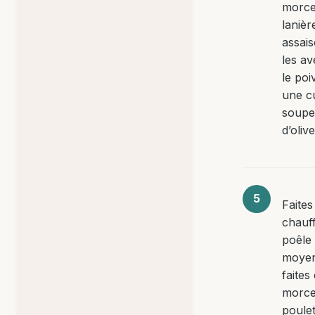
morce
lanièr
assai
les av
le poi
une cu
soupe 
d’olive
Faites
chauf
poêle 
moyen
faites
morce
poule