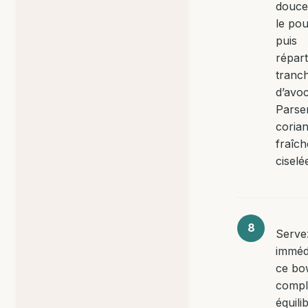
douces
le poul
puis
répart
tranc
d’avoc
Parse
coria
fraîch
ciselé
Serve
imméd
ce bo
compl
équili