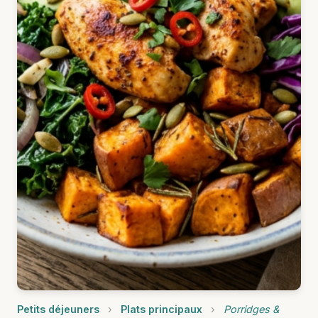
Petits déjeuners
›
Plats principaux
›
Porridges &