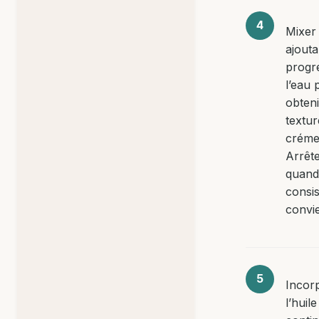
Mixer
ajouta
progr
l’eau 
obten
textur
créme
Arrêt
quand
consi
convie
Incor
l’huile