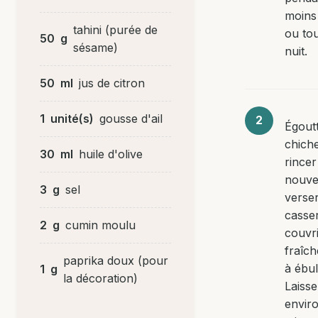
moins
tahini (purée de
ou to
50
g
sésame)
nuit.
50
ml
jus de citron
1
unité(s)
gousse d'ail
Égoutt
chiche
30
ml
huile d'olive
rincer
nouve
3
g
sel
verse
casser
2
g
cumin moulu
couvri
fraîch
paprika doux (pour
à ébull
1
g
la décoration)
Laisse
envir