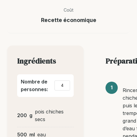
Coût
Recette économique
Ingrédients
Préparat
Nombre de
personnes:
Rincer
chich
puis l
pois chiches
tremp
200
g
secs
grand
d’eau 
500
ml
eau
penda