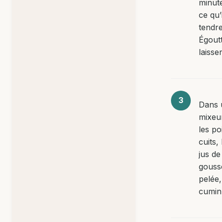
minute
ce qu’
tendre
Égoutt
laisser
Dans 
mixeu
les po
cuits, 
jus de
gousse
pelée, 
cumin