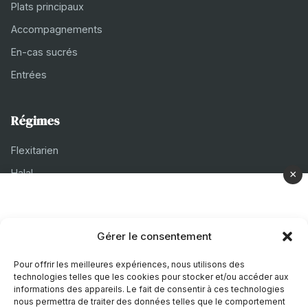
Plats principaux
Accompagnements
En-cas sucrés
Entrées
Régimes
Flexitarien
Halal
×
Casher
Végétarien
Gérer le consentement
À propos
Pour offrir les meilleures expériences, nous utilisons des
technologies telles que les cookies pour stocker et/ou accéder aux
Mentions légales
informations des appareils. Le fait de consentir à ces technologies
nous permettra de traiter des données telles que le comportement