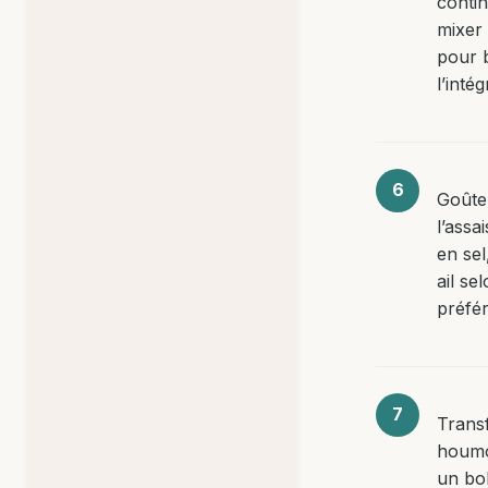
conti
mixer
pour 
l’intég
Goûter
l’ass
en sel
ail se
préfé
Transf
houm
un bol