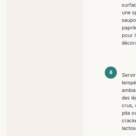
surfa
une sp
saupo
papri
pour 
décora
Servir
tempé
ambia
des l
crus, 
pita o
crack
lactos