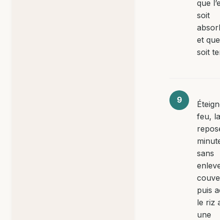
que l’
soit
absor
et que
soit t
Éteign
feu, l
repos
minut
sans
enleve
couve
puis 
le riz
une