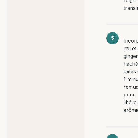
l’oign
transl
Incor
l’ail et
ginge
haché
faites
1 min
remua
pour
libére
arôme