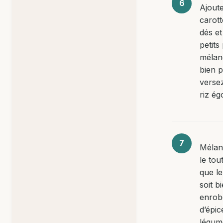
Ajoute
carott
dés et
petits
mélan
bien p
versez
riz ég
Mélan
le tou
que le
soit b
enrob
d’épic
légum