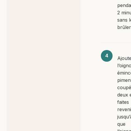
penda
2 min
sans l
brûler
Ajout
l’oign
émincé
piment
coupé
deux 
faites
reveni
jusqu’
que