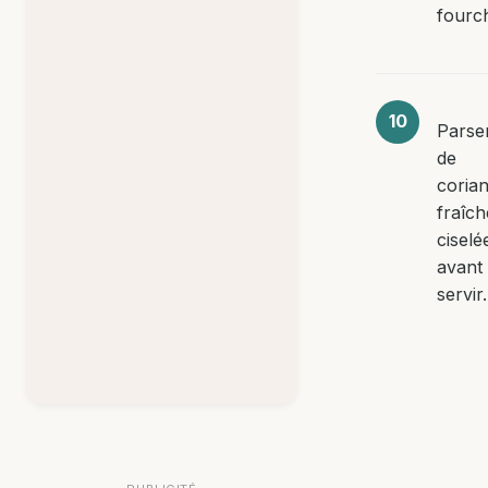
fourch
Pars
de
coria
fraîch
ciselé
avant
servir.