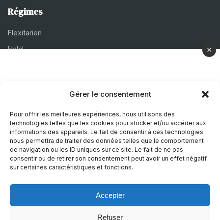
Régimes
Flexitarien
Halal
×
Casher
Végétarien
Gérer le consentement
À propos
Pour offrir les meilleures expériences, nous utilisons des
technologies telles que les cookies pour stocker et/ou accéder aux
Mentions légales
informations des appareils. Le fait de consentir à ces technologies
nous permettra de traiter des données telles que le comportement
Politique de confidentialité
de navigation ou les ID uniques sur ce site. Le fait de ne pas
consentir ou de retirer son consentement peut avoir un effet négatif
Politique de cookies
sur certaines caractéristiques et fonctions.
Accepter
© 2026 Recettes Sans
|
Realise par
Nature Digitale
Refuser