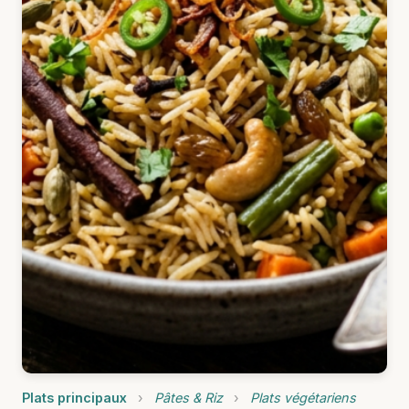
Plats principaux
›
Pâtes & Riz
›
Plats végétariens