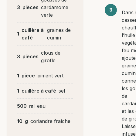
3
pièces
cardamome
Dans 
verte
casser
chauf
cuillère à
graines de
1
l’huile
café
cumin
végéta
feu m
clous de
3
pièces
ajoute
girofle
graine
cumin,
1
pièce
piment vert
cannel
les g
1
cuillère à café
sel
de
card
500
ml
eau
et les
de gir
10
g
coriandre fraîche
Laisse
infuse