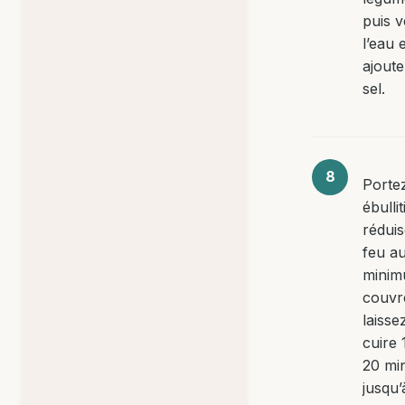
puis 
l’eau 
ajoute
sel.
Porte
ébullit
réduis
feu a
minim
couvr
laisse
cuire 
20 mi
jusqu’