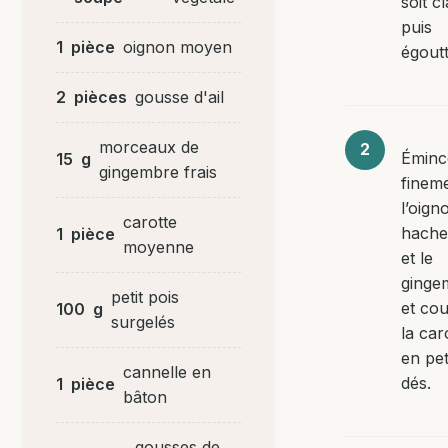
soit cl
puis
1
pièce
oignon moyen
égoutt
2
pièces
gousse d'ail
morceaux de
Éminc
15
g
gingembre frais
finem
l’oign
carotte
hachez
1
pièce
moyenne
et le
ginge
petit pois
et co
100
g
surgelés
la car
en pet
cannelle en
dés.
1
pièce
bâton
gousses de