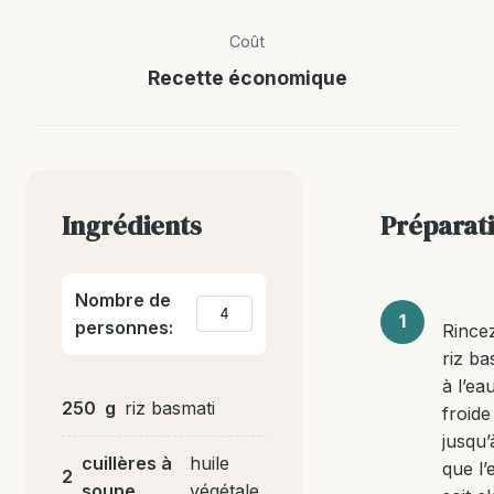
Coût
Recette économique
Ingrédients
Préparat
Nombre de
personnes:
Rincez
riz ba
à l’ea
250
g
riz basmati
froide
jusqu’
cuillères à
huile
que l’
2
soupe
végétale