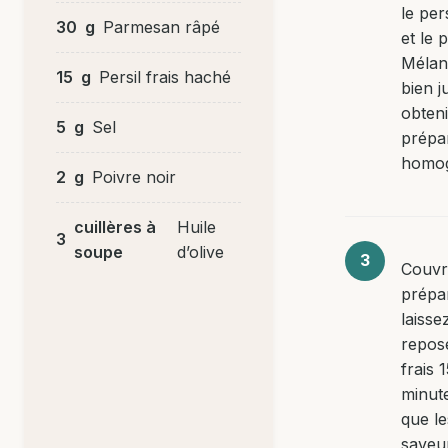
le pers
30
g
Parmesan râpé
et le 
Mélan
15
g
Persil frais haché
bien j
obten
5
g
Sel
prépa
homo
2
g
Poivre noir
cuillères à
Huile
3
soupe
d’olive
Couvr
prépar
laisse
repos
frais 
minut
que le
saveu