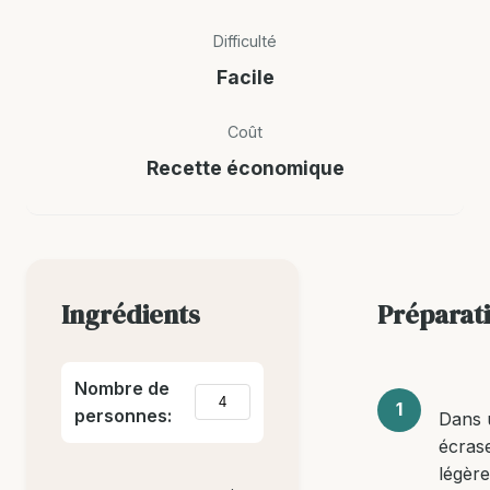
Difficulté
Facile
Coût
Recette économique
Ingrédients
Préparat
Nombre de
personnes:
Dans 
écras
légèr