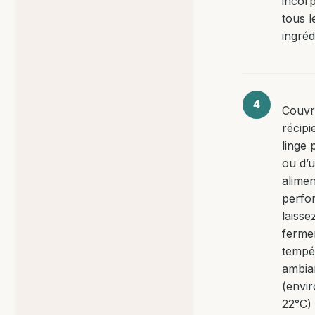
incor
tous l
ingréd
Couvr
récipi
linge 
ou d’u
alimen
perfor
laisse
ferme
tempé
ambia
(envi
22°C)