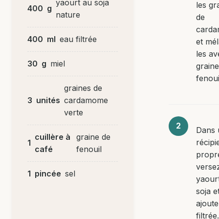
yaourt au soja
les gr
400
g
nature
de
card
400
ml
eau filtrée
et mé
les av
30
g
miel
graine
fenoui
graines de
3
unités
cardamome
verte
Dans 
cuillère à
graine de
récipi
1
café
fenouil
propr
versez
1
pincée
sel
yaour
soja e
ajoute
filtrée.