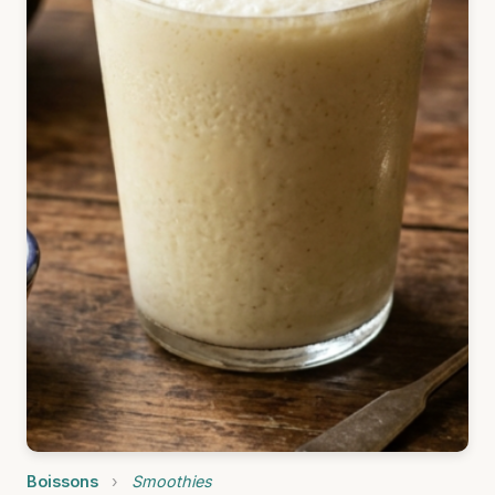
Boissons
›
Smoothies