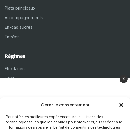
Plats principaux
Accompagnements
En-cas sucrés
Entrées
Régimes
Flexitarien
Halal
×
Casher
Végétarien
Gérer le consentement
À propos
Pour offrir les meilleures expériences, nous utilisons des
technologies telles que les cookies pour stocker et/ou accéder aux
Mentions légales
informations des appareils. Le fait de consentir à ces technologies