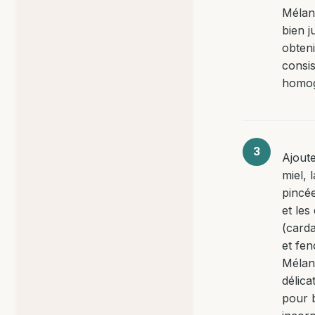
Mélan
bien j
obten
consi
homo
Ajoute
miel, l
pincée
et les
(car
et fen
Mélan
délic
pour 