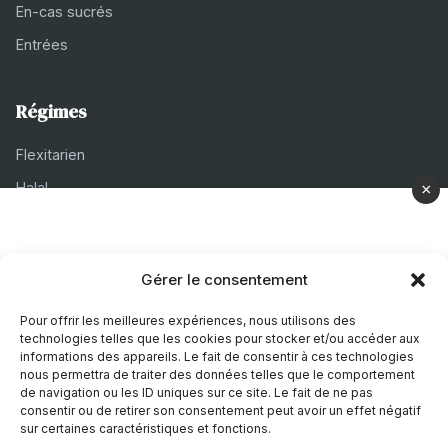
En-cas sucrés
Entrées
Régimes
Flexitarien
Halal
×
Casher
Végétarien
Gérer le consentement
À propos
Pour offrir les meilleures expériences, nous utilisons des
technologies telles que les cookies pour stocker et/ou accéder aux
Mentions légales
informations des appareils. Le fait de consentir à ces technologies
nous permettra de traiter des données telles que le comportement
Politique de confidentialité
de navigation ou les ID uniques sur ce site. Le fait de ne pas
consentir ou de retirer son consentement peut avoir un effet négatif
Politique de cookies
sur certaines caractéristiques et fonctions.