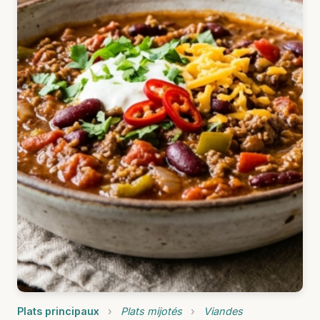
Plats principaux
›
Plats mijotés
›
Viandes