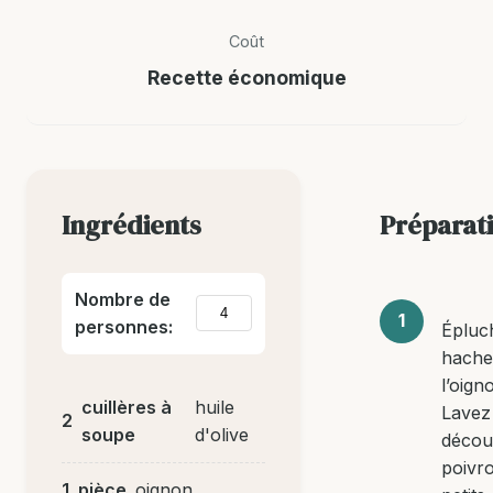
Coût
Recette économique
Ingrédients
Préparat
Nombre de
personnes:
Épluc
hache
l’oigno
cuillères à
huile
Lavez
2
soupe
d'olive
décou
poivr
1
pièce
oignon