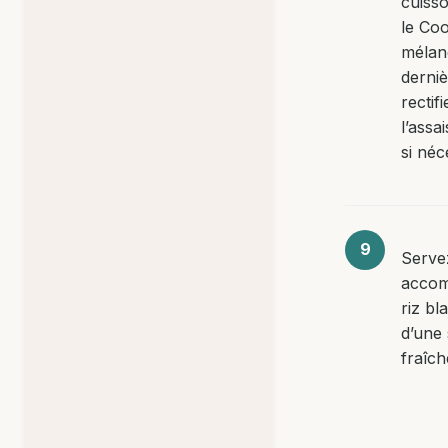
cuiss
le Co
mélan
derniè
rectifi
l’ass
si néc
Serve
accom
riz bl
d’une 
fraîch