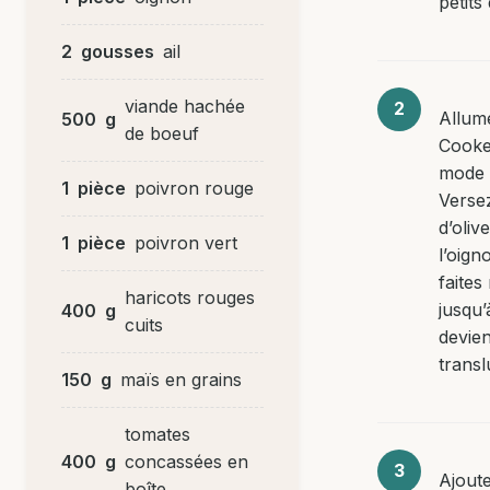
petits
2
gousses
ail
viande hachée
Allum
500
g
de boeuf
Cooke
mode ‘
1
pièce
poivron rouge
Versez
d’oliv
1
pièce
poivron vert
l’oigno
faites
haricots rouges
jusqu’
400
g
cuits
devie
transl
150
g
maïs en grains
tomates
400
g
concassées en
Ajoute
boîte