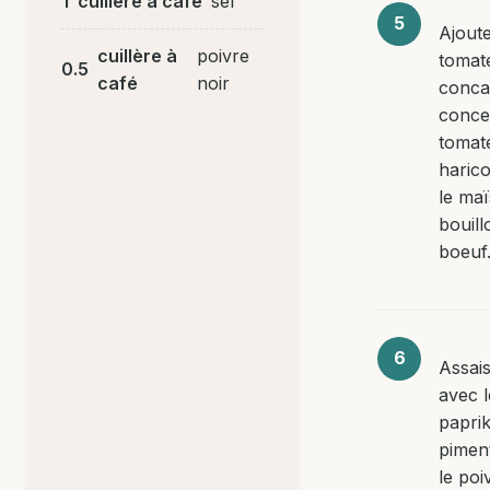
1
cuillère à café
sel
Ajoute
cuillère à
poivre
tomat
0.5
café
noir
conca
conce
tomate
harico
le maï
bouill
boeuf
Assai
avec l
paprik
piment
le poi