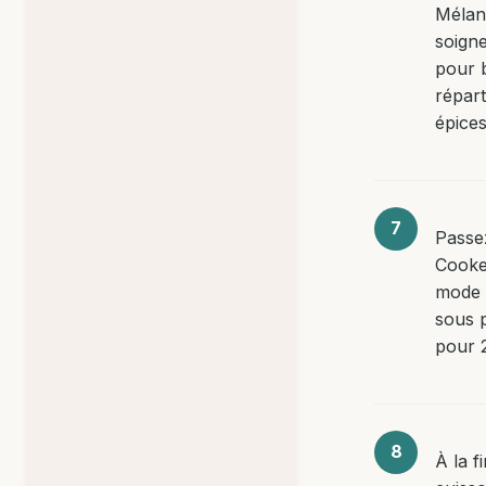
Mélan
soign
pour 
répart
épices
Passe
Cooke
mode 
sous 
pour 
À la f