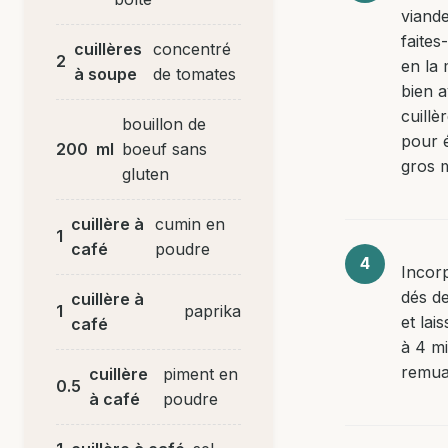
viand
faites
cuillères
concentré
2
en la
à soupe
de tomates
bien 
cuillè
bouillon de
pour é
200
ml
boeuf sans
gros 
gluten
cuillère à
cumin en
1
café
poudre
Incor
dés d
cuillère à
1
paprika
et lai
café
à 4 m
remua
cuillère
piment en
0.5
à café
poudre