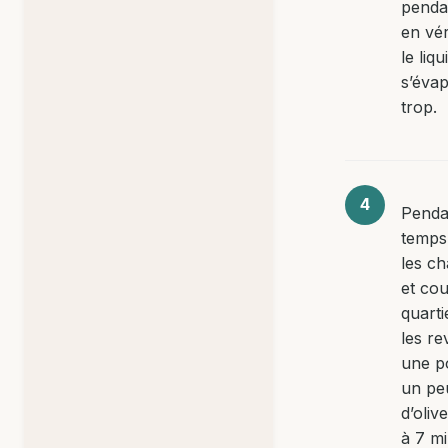
penda
en vér
le liq
s’éva
trop.
Penda
temps
les c
et co
quarti
les re
une p
un peu
d’oliv
à 7 mi