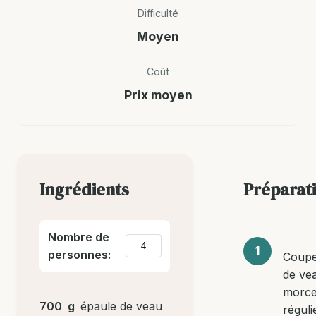
Difficulté
Moyen
Coût
Prix moyen
Ingrédients
Préparat
Nombre de
personnes:
Coupe
de ve
morc
700
g
épaule de veau
réguli