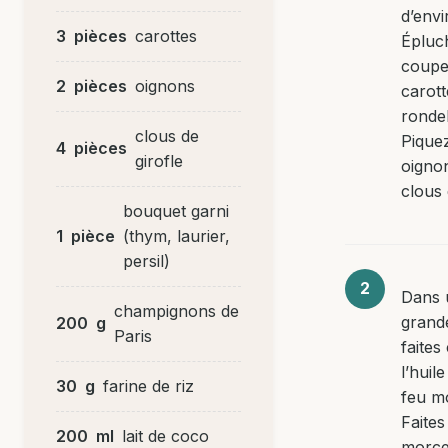
d’env
3
pièces
carottes
Épluc
coupe
2
pièces
oignons
carott
rondel
clous de
Piquez
4
pièces
girofle
oigno
clous 
bouquet garni
1
pièce
(thym, laurier,
persil)
Dans 
champignons de
grand
200
g
Paris
faites
l’huile
30
g
farine de riz
feu m
Faites
200
ml
lait de coco
morce