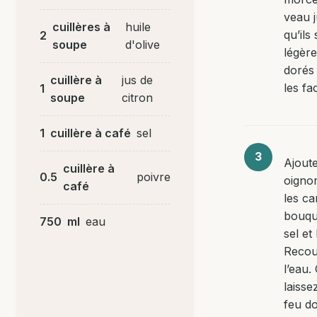
veau j
cuillères à
huile
qu’ils
2
soupe
d'olive
légèr
dorés 
cuillère à
jus de
les fa
1
soupe
citron
1
cuillère à café
sel
Ajoute
cuillère à
0.5
poivre
oigno
café
les ca
bouque
750
ml
eau
sel et
Recou
l’eau.
laisse
feu d