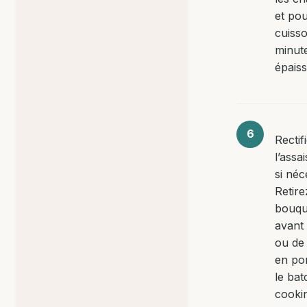
et pou
cuiss
minut
épaiss
Rectif
l’ass
si néc
Retire
bouqu
avant 
ou de
en po
le bat
cooki