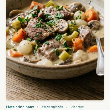
Plats principaux
›
Plats mijotés
›
Viandes