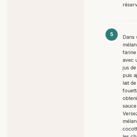
réser
Dans 
mélan
farine
avec 
jus de
puis a
lait d
fouet
obten
sauce 
Verse
mélan
cocott
les c