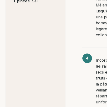
1
pincée
Sel
Mélan
jusqu’
une p
homog
légèr
collan
Incor
les ra
secs e
fruits
la pât
veillan
répart
unifo