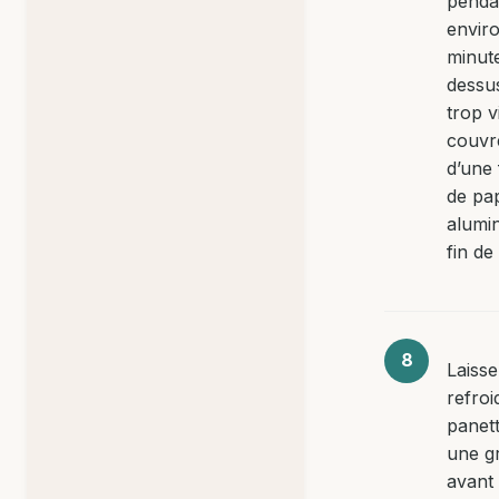
penda
envir
minute
dessu
trop v
couvr
d’une 
de pa
alumi
fin de
Laiss
refroid
panet
une gr
avant 