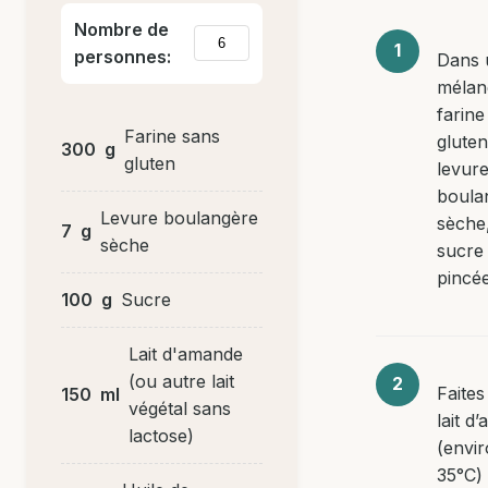
Nombre de
personnes:
Dans 
mélan
farine
Farine sans
gluten
300
g
gluten
levur
boula
Levure boulangère
sèche,
7
g
sèche
sucre 
pincée
100
g
Sucre
Lait d'amande
(ou autre lait
Faites 
150
ml
végétal sans
lait d
lactose)
(envi
35°C) 