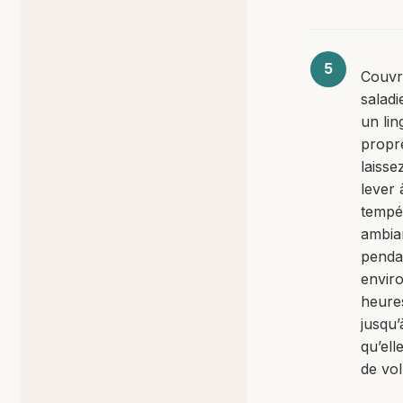
Couvr
saladi
un lin
propr
laisse
lever 
tempé
ambia
penda
envir
heure
jusqu’
qu’ell
de vo