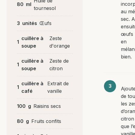
Huile de
incor
80
ml
tournesol
au mé
sec. A
3
unités
Œufs
ensuit
œufs 
cuillère à
Zeste
en
1
soupe
d'orange
mélan
bien.
cuillère à
Zeste de
1
soupe
citron
cuillère à
Extrait de
1
Ajoute
café
vanille
de tou
les ze
100
g
Raisins secs
d’oran
citron
80
g
Fruits confits
que l’
vanille