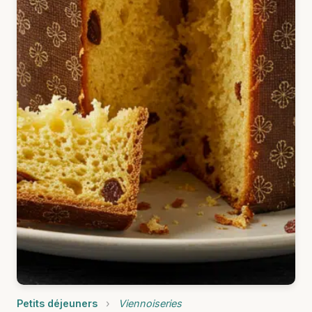
Petits déjeuners
›
Viennoiseries