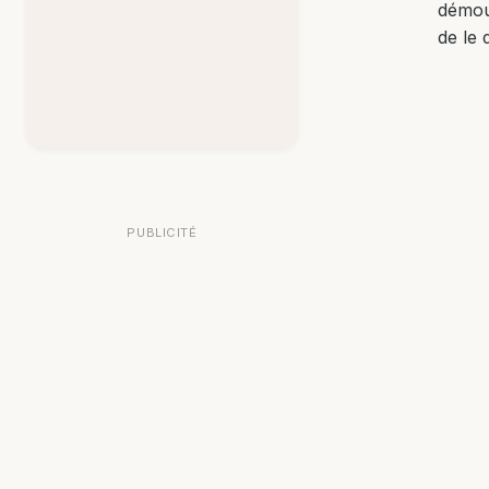
démou
de le 
PUBLICITÉ