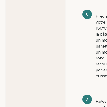
Préch
votre 
180°C
la pât
un mo
panet
un mo
rond
recou
papie
cuisso
Faites