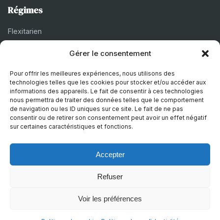
Régimes
Flexitarien
Halal
Gérer le consentement
Casher
Pour offrir les meilleures expériences, nous utilisons des
Végétarien
technologies telles que les cookies pour stocker et/ou accéder aux
informations des appareils. Le fait de consentir à ces technologies
nous permettra de traiter des données telles que le comportement
de navigation ou les ID uniques sur ce site. Le fait de ne pas
À propos
consentir ou de retirer son consentement peut avoir un effet négatif
sur certaines caractéristiques et fonctions.
Mentions légales
Politique de confidentialité
Accepter
Politique de cookies
Refuser
Voir les préférences
© 2026 Recettes Sans
|
Realise par
Nature Digitale