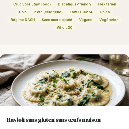
Crudivore (Raw Food)
Diabétique-friendly
Flexitarien
Halal
Keto (cétogène)
Low FODMAP
Paléo
Régime DASH
Sans sucre ajouté
Végane
Végétarien
Whole30
Ravioli sans gluten sans œufs maison