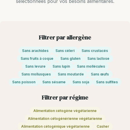
sélectionnées pour vos besoins alimentaires.
Filtrer par allergène
Sans arachides
Sans céleri
Sans crustacés
Sans fruits à coque
Sans gluten
Sans lactose
Sans levure
Sans lupin
Sans mollécules
Sans mollusques
Sans moutarde
Sans œufs
Sans poisson
Sans sésame
Sans soja
Sans sulfites
Filtrer par régime
Alimentation cétogène végétarienne
Alimentation cétogénérienne végétarienne
Alimentation cétogénique végétarienne
Casher