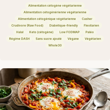
Alimentation cétogène végétarienne
Alimentation cétogénérienne végétarienne
Alimentation cétogénique végétarienne
Casher
Crudivore (Raw Food)
Diabétique-friendly
Flexitarien
Halal
Keto (cétogène)
Low FODMAP
Paléo
Régime DASH
Sans sucre ajouté
Végane
Végétarien
Whole30