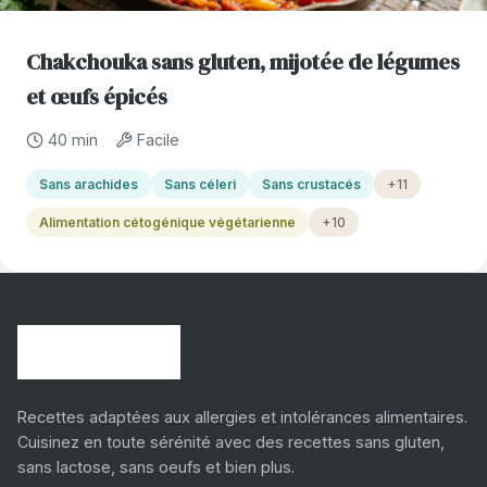
Chakchouka sans gluten, mijotée de légumes
et œufs épicés
40 min
Facile
Sans arachides
Sans céleri
Sans crustacés
+11
Alimentation cétogénique végétarienne
+10
Recettes adaptées aux allergies et intolérances alimentaires.
Cuisinez en toute sérénité avec des recettes sans gluten,
sans lactose, sans oeufs et bien plus.