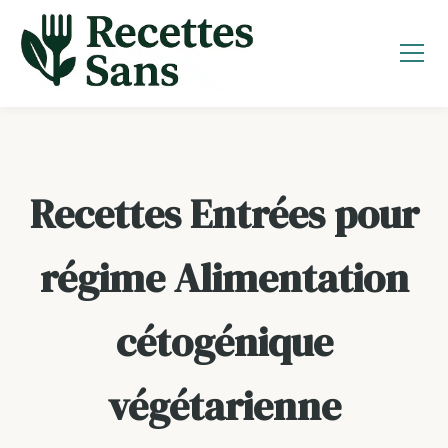
Aller
au
contenu
Recettes Entrées pour
régime Alimentation
cétogénique
végétarienne