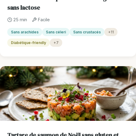
sans lactose
25 min
Facile
Sans arachides
Sans céleri
Sans crustacés
+11
Diabétique-friendly
+7
Tartare de saumon de Noël sans gluten et