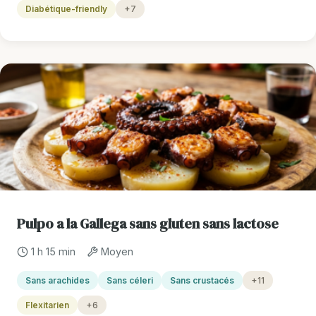
Diabétique-friendly
+7
Pulpo a la Gallega sans gluten sans lactose
1 h 15 min
Moyen
Sans arachides
Sans céleri
Sans crustacés
+11
Flexitarien
+6