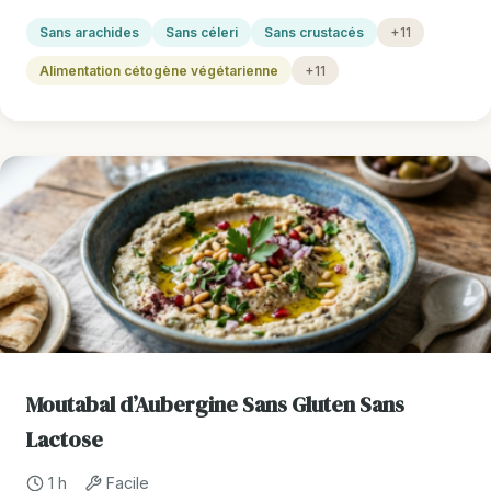
Sans arachides
Sans céleri
Sans crustacés
+11
Alimentation cétogène végétarienne
+11
Moutabal d’Aubergine Sans Gluten Sans
Lactose
1 h
Facile