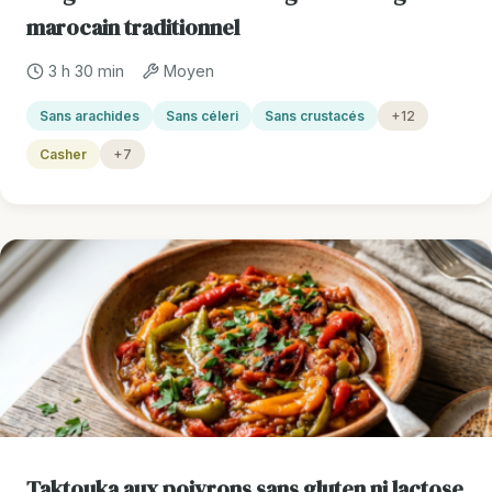
marocain traditionnel
3 h 30 min
Moyen
Sans arachides
Sans céleri
Sans crustacés
+12
Casher
+7
Taktouka aux poivrons sans gluten ni lactose