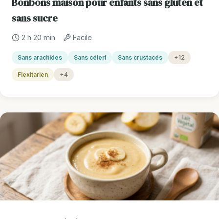
Bonbons maison pour enfants sans gluten et
sans sucre
2 h 20 min
Facile
Sans arachides
Sans céleri
Sans crustacés
+12
Flexitarien
+4