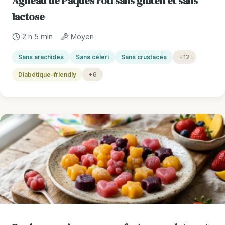
Agneau de Pâques rôti sans gluten et sans
lactose
2 h 5 min
Moyen
Sans arachides
Sans céleri
Sans crustacés
+12
Diabétique-friendly
+6