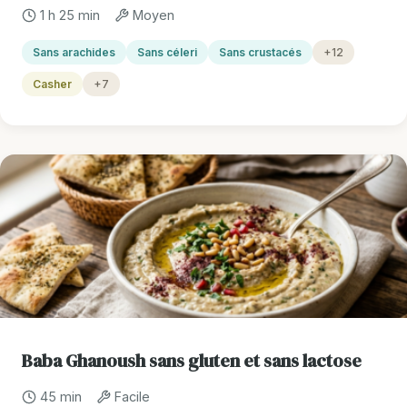
1 h 25 min
Moyen
Sans arachides
Sans céleri
Sans crustacés
+12
Casher
+7
Baba Ghanoush sans gluten et sans lactose
45 min
Facile