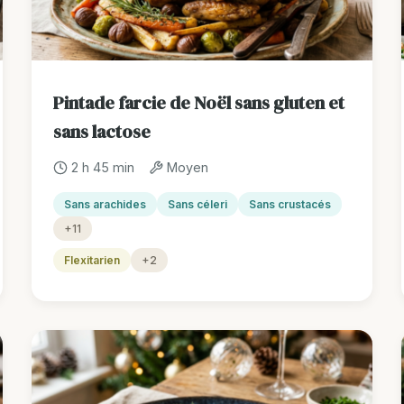
Pintade farcie de Noël sans gluten et
sans lactose
2 h 45 min
Moyen
Sans arachides
Sans céleri
Sans crustacés
+11
Flexitarien
+2