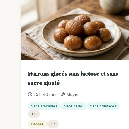
Marrons glacés sans lactose et sans
sucre ajouté
25 h 40 min
Moyen
Sans arachides
Sans céleri
Sans crustacés
+11
Casher
+7