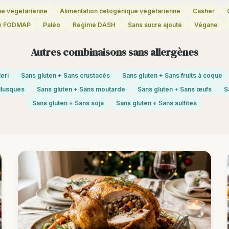
ne végétarienne
Alimentation cétogénique végétarienne
Casher
w FODMAP
Paléo
Régime DASH
Sans sucre ajouté
Végane
Autres combinaisons sans allergènes
eri
Sans gluten + Sans crustacés
Sans gluten + Sans fruits à coque
llusques
Sans gluten + Sans moutarde
Sans gluten + Sans œufs
S
Sans gluten + Sans soja
Sans gluten + Sans sulfites