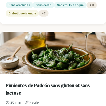
Sans arachides
Sans céleri
Sans fruits à coque
+11
Diabétique-friendly
+7
Pimientos de Padrón sans gluten et sans
lactose
20 min
Facile