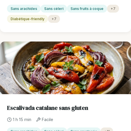
Sans arachides
Sans céleri
Sans fruits à coque
+7
Diabétique-friendly
+7
Escalivada catalane sans gluten
1 h 15 min
Facile