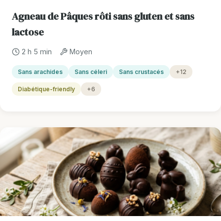
Agneau de Pâques rôti sans gluten et sans
lactose
2 h 5 min
Moyen
Sans arachides
Sans céleri
Sans crustacés
+12
Diabétique-friendly
+6