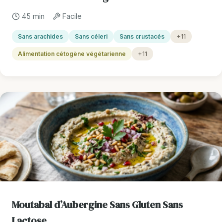
45 min
Facile
Sans arachides
Sans céleri
Sans crustacés
+11
Alimentation cétogène végétarienne
+11
Moutabal d’Aubergine Sans Gluten Sans
Lactose