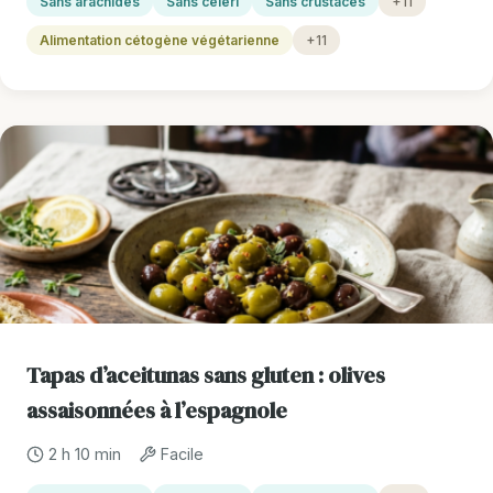
Sans arachides
Sans céleri
Sans crustacés
+11
Alimentation cétogène végétarienne
+11
Tapas d’aceitunas sans gluten : olives
assaisonnées à l’espagnole
2 h 10 min
Facile