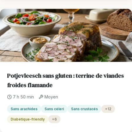
Potjevleesch sans gluten : terrine de viandes
froides flamande
7 h 50 min
Moyen
Sans arachides
Sans céleri
Sans crustacés
+12
Diabétique-friendly
+6