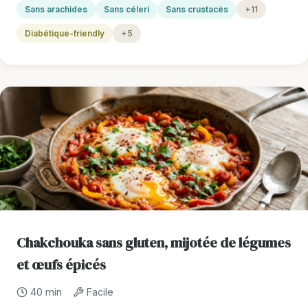
Sans arachides
Sans céleri
Sans crustacés
+11
Diabétique-friendly
+5
Chakchouka sans gluten, mijotée de légumes
et œufs épicés
40 min
Facile