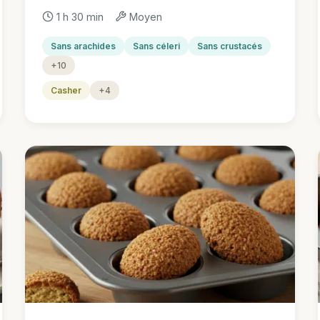
1 h 30 min
Moyen
Sans arachides
Sans céleri
Sans crustacés
+10
Casher
+4