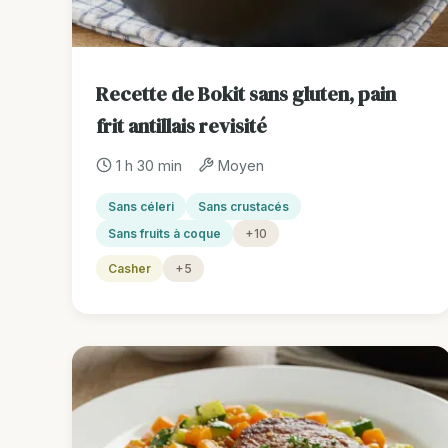
Recette de Bokit sans gluten, pain
frit antillais revisité
1 h 30 min
Moyen
Sans céleri
Sans crustacés
Sans fruits à coque
+10
Casher
+5