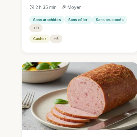
2 h 35 min
Moyen
Sans arachides
Sans céleri
Sans crustacés
+11
Casher
+6