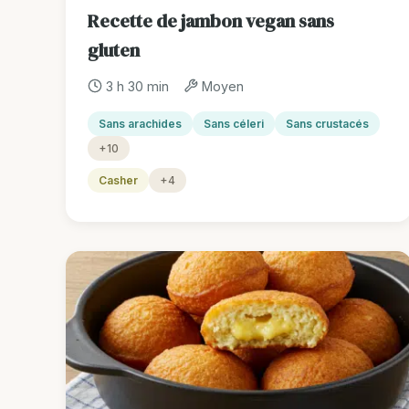
Recette de jambon vegan sans
gluten
3 h 30 min
Moyen
Sans arachides
Sans céleri
Sans crustacés
+10
Casher
+4