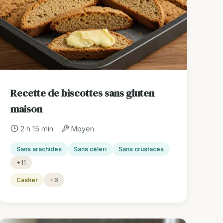
Recette de biscottes sans gluten
maison
2 h 15 min
Moyen
Sans arachides
Sans céleri
Sans crustacés
+11
Casher
+6