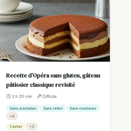
Recette d’Opéra sans gluten, gâteau
pâtissier classique revisité
3 h 20 min
Difficile
Sans arachides
Sans céleri
Sans crustacés
+9
Casher
+3