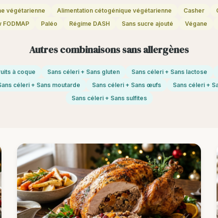
ne végétarienne
Alimentation cétogénique végétarienne
Casher
w FODMAP
Paléo
Régime DASH
Sans sucre ajouté
Végane
Autres combinaisons sans allergènes
ruits à coque
Sans céleri + Sans gluten
Sans céleri + Sans lactose
Sans céleri + Sans moutarde
Sans céleri + Sans œufs
Sans céleri + S
Sans céleri + Sans sulfites