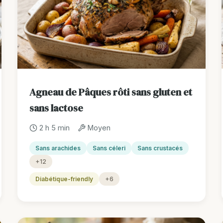
Agneau de Pâques rôti sans gluten et
sans lactose
2 h 5 min
Moyen
Sans arachides
Sans céleri
Sans crustacés
+12
Diabétique-friendly
+6