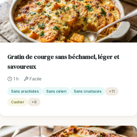
Gratin de courge sans béchamel, léger et
savoureux
1 h
Facile
Sans arachides
Sans céleri
Sans crustacés
+11
Casher
+6