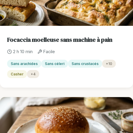
Focaccia moelleuse sans machine à pain
2 h 10 min
Facile
Sans arachides
Sans céleri
Sans crustacés
+10
Casher
+4