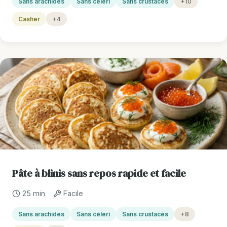
Sans arachides
Sans céleri
Sans crustacés
+10
Casher
+4
Pâte à blinis sans repos rapide et facile
25 min
Facile
Sans arachides
Sans céleri
Sans crustacés
+8