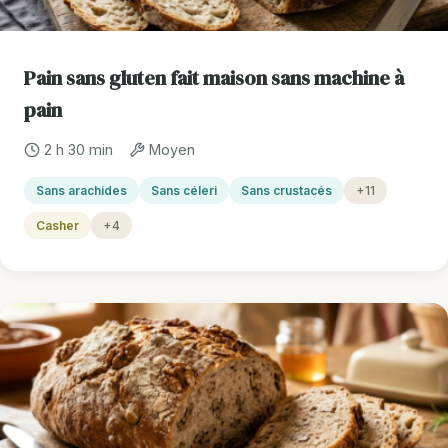
Pain sans gluten fait maison sans machine à
pain
2 h 30 min
Moyen
Sans arachides
Sans céleri
Sans crustacés
+11
Casher
+4