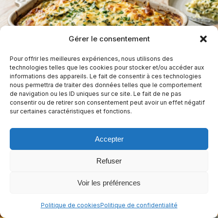
Gérer le consentement
Pour offrir les meilleures expériences, nous utilisons des
technologies telles que les cookies pour stocker et/ou accéder aux
informations des appareils. Le fait de consentir à ces technologies
nous permettra de traiter des données telles que le comportement
Gratin de courgettes sans béchamel, léger et
de navigation ou les ID uniques sur ce site. Le fait de ne pas
savoureux
consentir ou de retirer son consentement peut avoir un effet négatif
sur certaines caractéristiques et fonctions.
55 min
Facile
Accepter
Sans arachides
Sans céleri
Sans crustacés
+10
Refuser
Alimentation cétogène végétarienne
+7
Voir les préférences
Politique de cookies
Politique de confidentialité