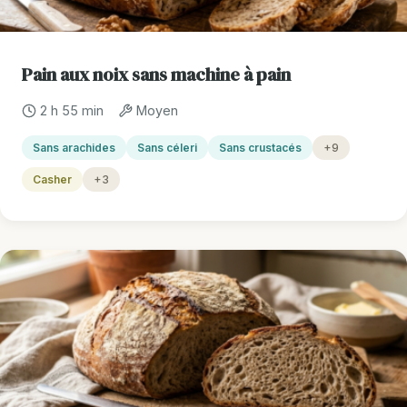
Pain aux noix sans machine à pain
2 h 55 min
Moyen
Sans arachides
Sans céleri
Sans crustacés
+9
Casher
+3