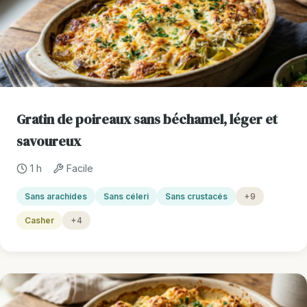
Gratin de poireaux sans béchamel, léger et
savoureux
1 h
Facile
Sans arachides
Sans céleri
Sans crustacés
+9
Casher
+4