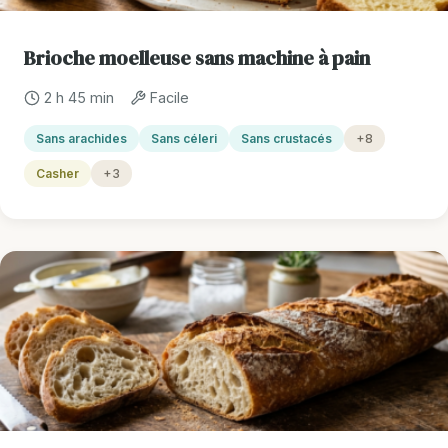
Brioche moelleuse sans machine à pain
2 h 45 min
Facile
Sans arachides
Sans céleri
Sans crustacés
+8
Casher
+3