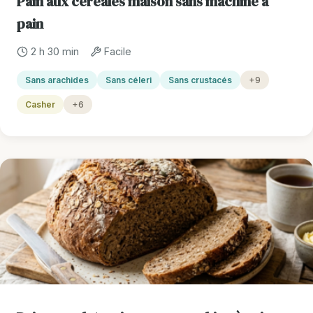
Pain aux céréales maison sans machine à
pain
2 h 30 min
Facile
Sans arachides
Sans céleri
Sans crustacés
+9
Casher
+6