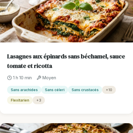
Lasagnes aux épinards sans béchamel, sauce
tomate et ricotta
1 h 10 min
Moyen
Sans arachides
Sans céleri
Sans crustacés
+10
Flexitarien
+3