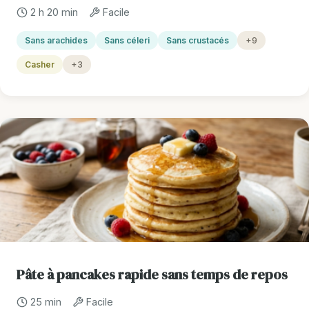
2 h 20 min
Facile
Sans arachides
Sans céleri
Sans crustacés
+9
Casher
+3
Pâte à pancakes rapide sans temps de repos
25 min
Facile