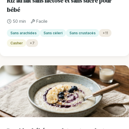
Riz au lait sans lactose et sans sucre pour
bébé
50 min
Facile
Sans arachides
Sans céleri
Sans crustacés
+11
Casher
+7