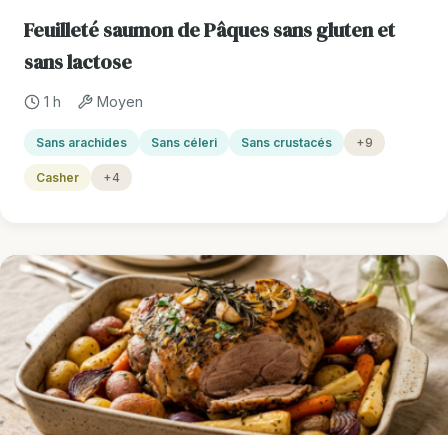
Feuilleté saumon de Pâques sans gluten et
sans lactose
1 h
Moyen
Sans arachides
Sans céleri
Sans crustacés
+9
Casher
+4