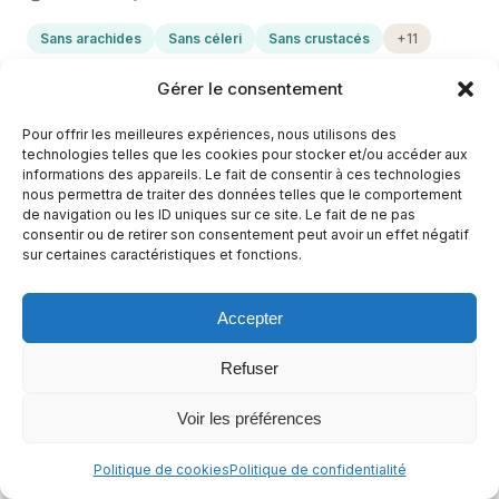
Sans arachides
Sans céleri
Sans crustacés
+11
Casher
+6
Gérer le consentement
Pour offrir les meilleures expériences, nous utilisons des
technologies telles que les cookies pour stocker et/ou accéder aux
informations des appareils. Le fait de consentir à ces technologies
nous permettra de traiter des données telles que le comportement
de navigation ou les ID uniques sur ce site. Le fait de ne pas
consentir ou de retirer son consentement peut avoir un effet négatif
sur certaines caractéristiques et fonctions.
Accepter
Refuser
Compote de poire pour bébé sans sucre
Voir les préférences
ajouté
Politique de cookies
Politique de confidentialité
20 min
Facile