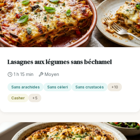
Lasagnes aux légumes sans béchamel
1 h 15 min
Moyen
Sans arachides
Sans céleri
Sans crustacés
+10
Casher
+5