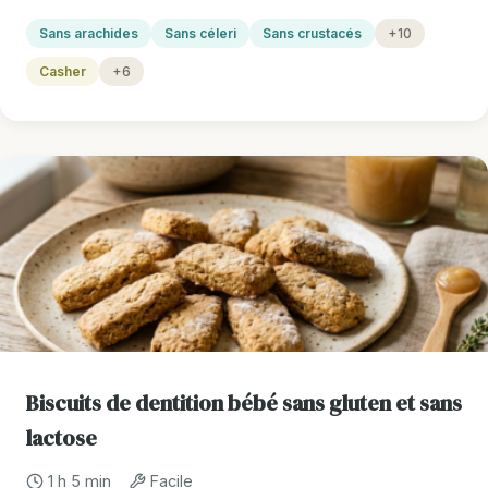
Sans arachides
Sans céleri
Sans crustacés
+10
Casher
+6
Biscuits de dentition bébé sans gluten et sans
lactose
1 h 5 min
Facile