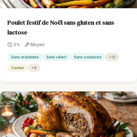
Poulet festif de Noël sans gluten et sans
lactose
3 h
Moyen
Sans arachides
Sans céleri
Sans crustacés
+12
Casher
+6