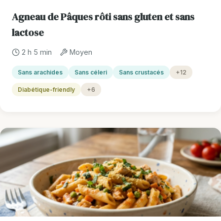
Agneau de Pâques rôti sans gluten et sans
lactose
2 h 5 min
Moyen
Sans arachides
Sans céleri
Sans crustacés
+12
Diabétique-friendly
+6