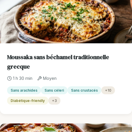
Moussaka sans béchamel traditionnelle
grecque
1 h 30 min
Moyen
Sans arachides
Sans céleri
Sans crustacés
+10
Diabétique-friendly
+3