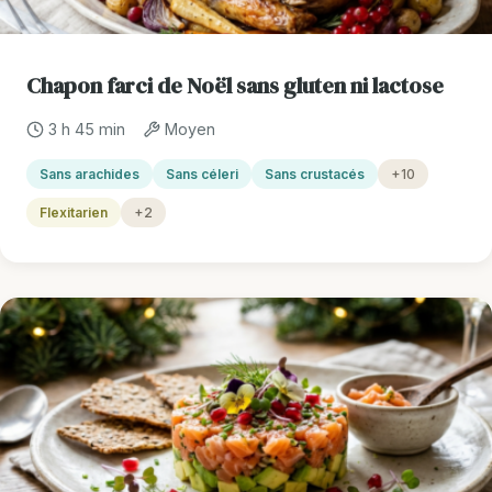
Chapon farci de Noël sans gluten ni lactose
3 h 45 min
Moyen
Sans arachides
Sans céleri
Sans crustacés
+10
Flexitarien
+2