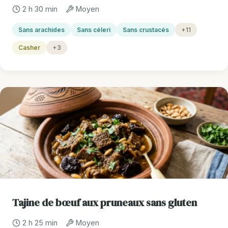
2 h 30 min
Moyen
Sans arachides
Sans céleri
Sans crustacés
+11
Casher
+3
Tajine de bœuf aux pruneaux sans gluten
2 h 25 min
Moyen