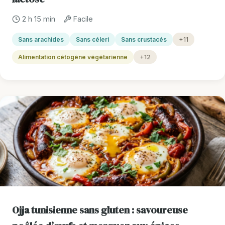
2 h 15 min
Facile
Sans arachides
Sans céleri
Sans crustacés
+11
Alimentation cétogène végétarienne
+12
Ojja tunisienne sans gluten : savoureuse