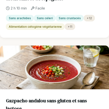
2 h 10 min
Facile
Sans arachides
Sans céleri
Sans crustacés
+12
Alimentation cétogène végétarienne
+11
Gazpacho andalou sans gluten et sans
lactose