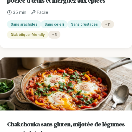
poêlée d’œufs et merguez aux épices
35 min
Facile
Sans arachides
Sans céleri
Sans crustacés
+11
Diabétique-friendly
+5
Chakchouka sans gluten, mijotée de légumes