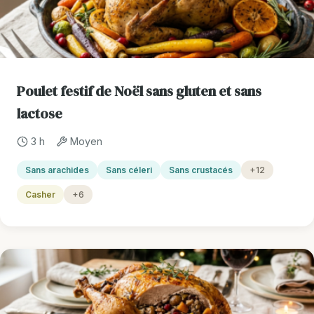
Poulet festif de Noël sans gluten et sans
lactose
3 h
Moyen
Sans arachides
Sans céleri
Sans crustacés
+12
Casher
+6