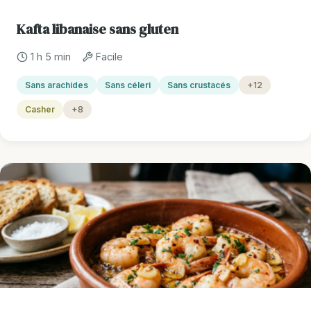
Kafta libanaise sans gluten
1 h 5 min
Facile
Sans arachides
Sans céleri
Sans crustacés
+12
Casher
+8