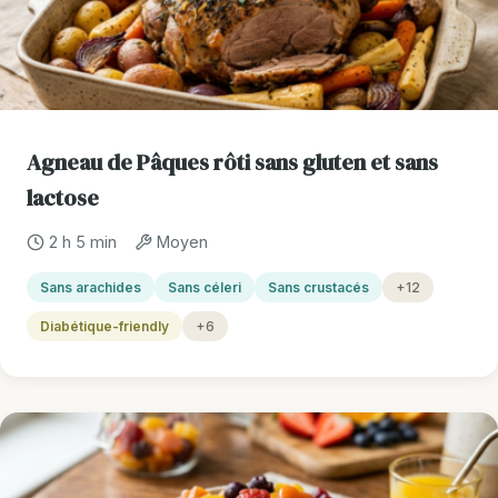
Agneau de Pâques rôti sans gluten et sans
lactose
2 h 5 min
Moyen
Sans arachides
Sans céleri
Sans crustacés
+12
Diabétique-friendly
+6