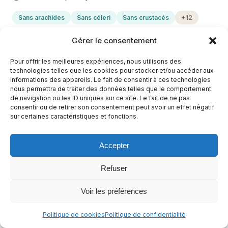
Sans arachides
Sans céleri
Sans crustacés
+12
Casher
+8
Gérer le consentement
Pour offrir les meilleures expériences, nous utilisons des
technologies telles que les cookies pour stocker et/ou accéder aux
informations des appareils. Le fait de consentir à ces technologies
nous permettra de traiter des données telles que le comportement
de navigation ou les ID uniques sur ce site. Le fait de ne pas
consentir ou de retirer son consentement peut avoir un effet négatif
sur certaines caractéristiques et fonctions.
Accepter
Refuser
Salade Mechouia Tunisienne sans gluten
Voir les préférences
1 h 15 min
Facile
Politique de cookies
Politique de confidentialité