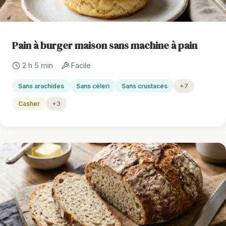
Pain à burger maison sans machine à pain
2 h 5 min
Facile
Sans arachides
Sans céleri
Sans crustacés
+7
Casher
+3