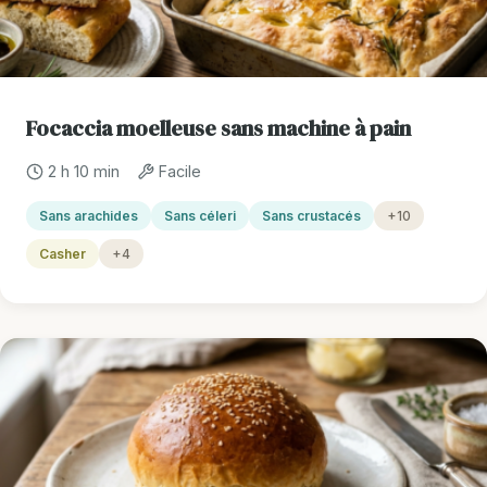
Focaccia moelleuse sans machine à pain
2 h 10 min
Facile
Sans arachides
Sans céleri
Sans crustacés
+10
Casher
+4