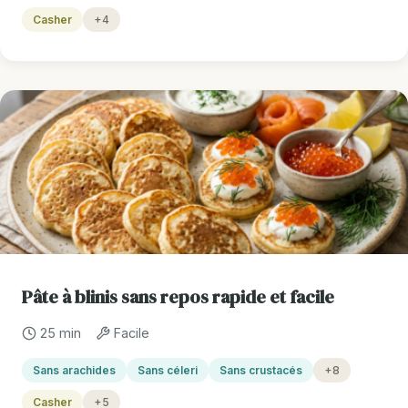
Casher
+4
Pâte à blinis sans repos rapide et facile
25 min
Facile
Sans arachides
Sans céleri
Sans crustacés
+8
Casher
+5