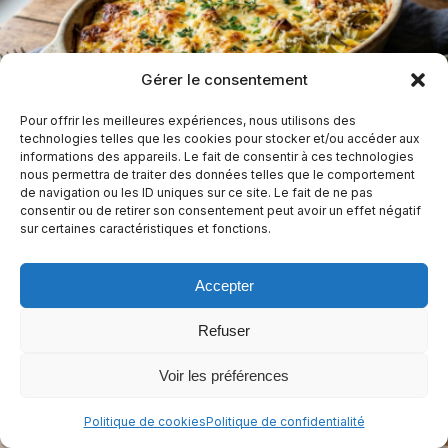
Gérer le consentement
Pour offrir les meilleures expériences, nous utilisons des
technologies telles que les cookies pour stocker et/ou accéder aux
Gratin de poireaux sans béchamel, léger et
informations des appareils. Le fait de consentir à ces technologies
nous permettra de traiter des données telles que le comportement
savoureux
de navigation ou les ID uniques sur ce site. Le fait de ne pas
consentir ou de retirer son consentement peut avoir un effet négatif
1 h
Facile
sur certaines caractéristiques et fonctions.
Sans arachides
Sans céleri
Sans crustacés
+9
Accepter
Casher
+4
Refuser
Voir les préférences
Politique de cookies
Politique de confidentialité