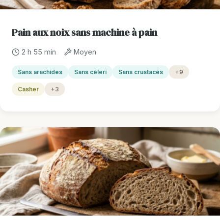
Pain aux noix sans machine à pain
2 h 55 min
Moyen
Sans arachides
Sans céleri
Sans crustacés
+9
Casher
+3