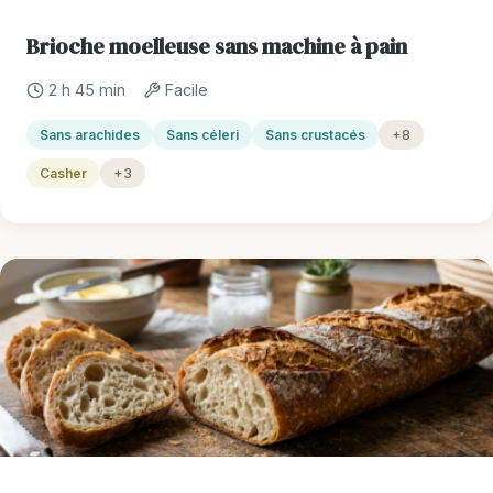
Brioche moelleuse sans machine à pain
2 h 45 min
Facile
Sans arachides
Sans céleri
Sans crustacés
+8
Casher
+3