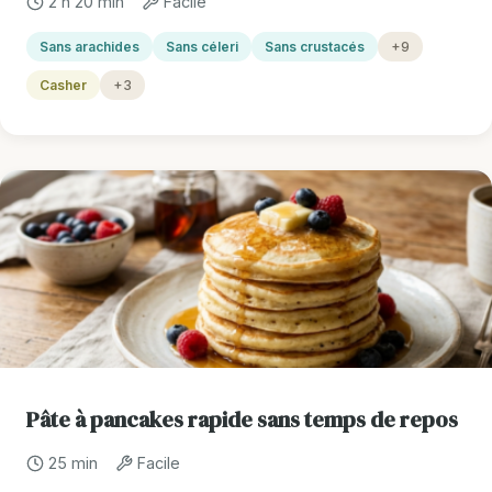
2 h 20 min
Facile
Sans arachides
Sans céleri
Sans crustacés
+9
Casher
+3
Pâte à pancakes rapide sans temps de repos
25 min
Facile