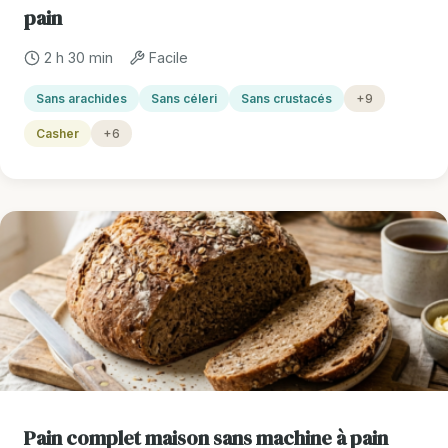
pain
2 h 30 min
Facile
Sans arachides
Sans céleri
Sans crustacés
+9
Casher
+6
Pain complet maison sans machine à pain