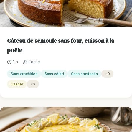
Gâteau de semoule sans four, cuisson à la
poêle
1 h
Facile
Sans arachides
Sans céleri
Sans crustacés
+9
Casher
+3