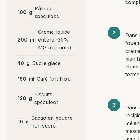
compl
Pâte de
100
g
spéculoos
Crème liquide
Dans 
200
ml
entière (30%
fouett
MG minimum)
crème 
bien f
40
g
Sucre glace
chanti
ferme
150
ml
Café fort froid
Biscuits
120
g
spéculoos
Dans 
récipi
Cacao en poudre
10
g
mélan
non sucré
masc
avec l