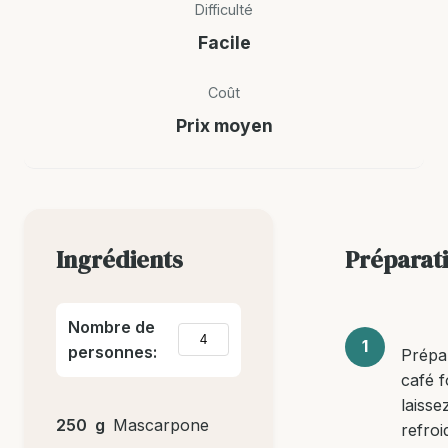
Difficulté
Facile
Coût
Prix moyen
Ingrédients
Préparat
Nombre de
personnes:
Prépa
café f
laisse
250
g
Mascarpone
refroi