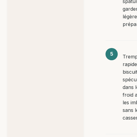
spatu
garder
légère
prépar
Trem
rapid
biscui
spécu
dans l
froid 
les im
sans l
casser