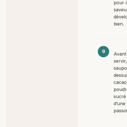
pour 
saveu
dével
bien.
Avant
servir,
saupo
dessu
cacao
poudr
sucré 
d’une 
passoi