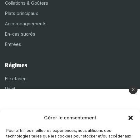
Collations & Goûters
Plats principaux
Accompagnements
En-cas sucrés
Entrées
Régimes
Flexitarien
Halal
×
Casher
Végétarien
Gérer le consentement
À propos
Pour offrir les meilleures expériences, nous utilisons des
technologies telles que les cookies pour stocker et/ou accéder aux