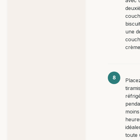
avec 
deuxi
couch
biscui
une d
couch
crème
Placez
tirami
réfrig
penda
moins
heure
idéal
toute 