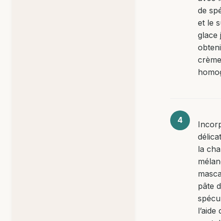
de sp
et le 
glace 
obten
crème 
homo
Incor
délic
la cha
mélan
masca
pâte 
spécu
l’aide