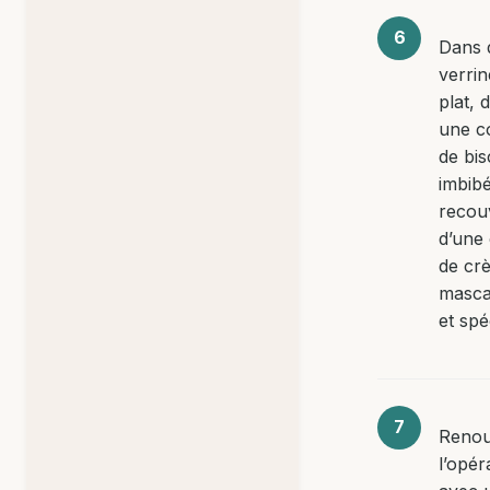
Dans 
verri
plat, 
une c
de bis
imbibé
recou
d’une
de cr
masc
et spé
Renou
l’opér