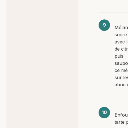
Mélan
sucre 
avec l
de cit
puis
saupo
ce mé
sur le
abrico
Enfou
tarte 