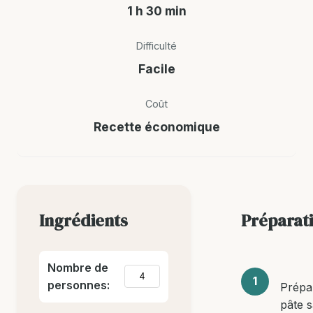
1 h 30 min
Difficulté
Facile
Coût
Recette économique
Ingrédients
Préparat
Nombre de
personnes:
Prépa
pâte 