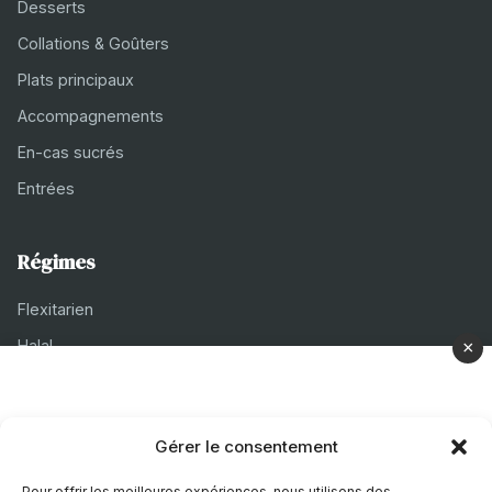
Desserts
Collations & Goûters
Plats principaux
Accompagnements
En-cas sucrés
Entrées
Régimes
Flexitarien
Halal
×
Casher
Végétarien
Gérer le consentement
À propos
Pour offrir les meilleures expériences, nous utilisons des