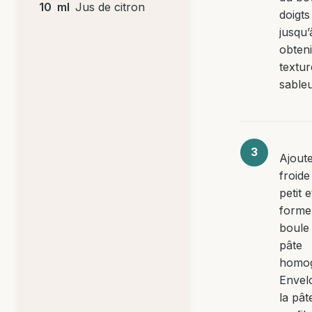
10
ml
Jus de citron
doigts
jusqu’
obten
textur
sable
Ajoute
froide
petit e
forme
boule
pâte
homo
Envel
la pât