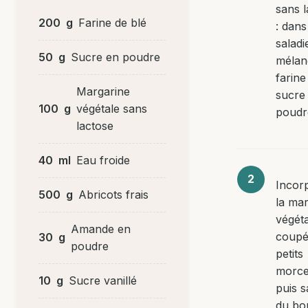
sans l
200
g
Farine de blé
: dans
saladi
50
g
Sucre en poudre
mélan
farine
Margarine
sucre
100
g
végétale sans
poudr
lactose
40
ml
Eau froide
Incor
500
g
Abricots frais
la ma
végét
Amande en
coupé
30
g
poudre
petits
morce
10
g
Sucre vanillé
puis s
du bo