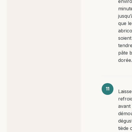
envir
minut
jusqu’
que le
abrico
soient
tendre
pâte b
dorée
Laisse
refroi
avant
démou
dégus
tiède 