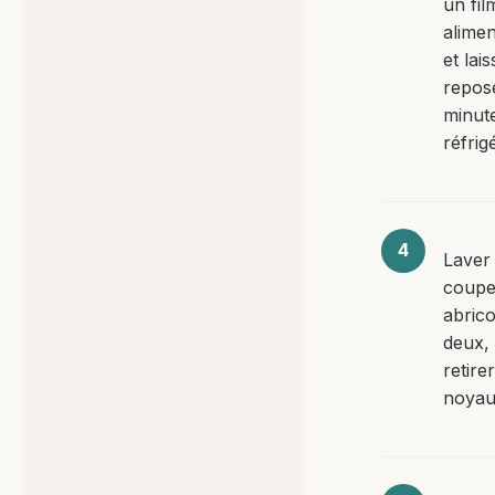
un fil
alimen
et lais
repos
minut
réfrig
Laver 
coupe
abrico
deux, 
retirer
noyau