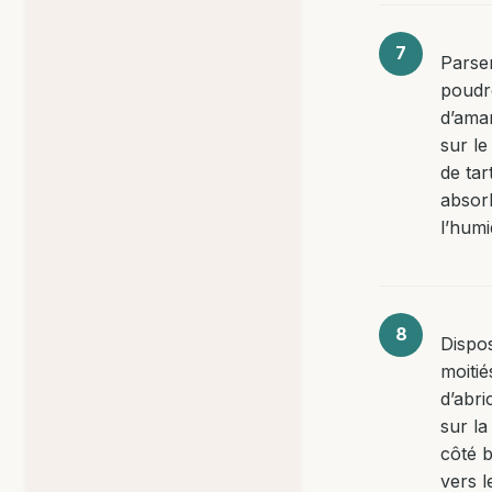
Parse
poudr
d’ama
sur le
de tar
absor
l’humi
Dispos
moitié
d’abri
sur la
côté 
vers l