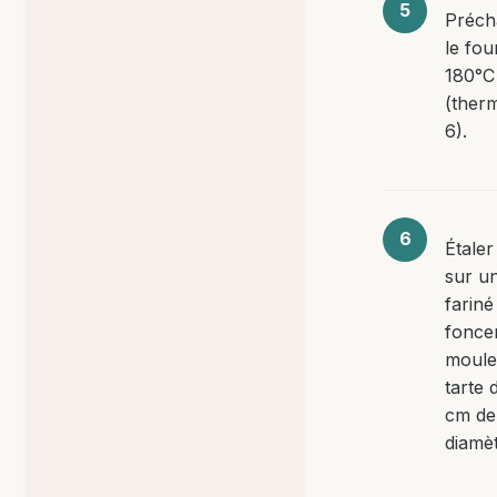
Préch
le fou
180°C
(ther
6).
Étaler
sur u
fariné
fonce
moule
tarte 
cm de
diamèt