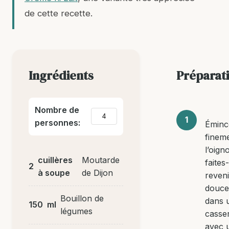
de cette recette.
Ingrédients
Préparat
Nombre de
personnes:
Éminc
finem
l’oign
cuillères
Moutarde
faites-
2
à soupe
de Dijon
reveni
douc
Bouillon de
dans 
150
ml
légumes
casse
avec 