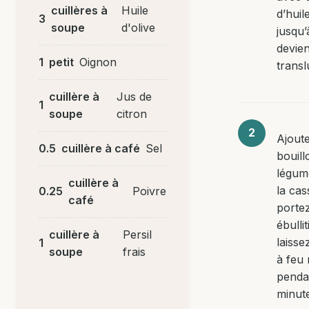
cuillères à
Huile
d’huil
3
soupe
d'olive
jusqu’
devie
1
petit
Oignon
transl
cuillère à
Jus de
1
soupe
citron
Ajoute
0.5
cuillère à café
Sel
bouill
légum
cuillère à
la cas
0.25
Poivre
café
porte
ébulli
cuillère à
Persil
laisse
1
soupe
frais
à feu
penda
minut