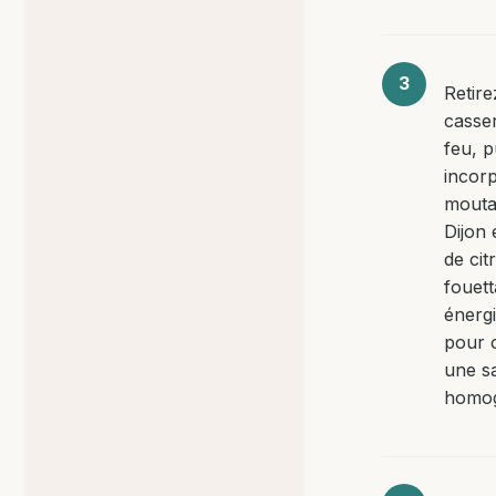
Retire
casse
feu, p
incor
mouta
Dijon 
de cit
fouett
énerg
pour 
une s
homo