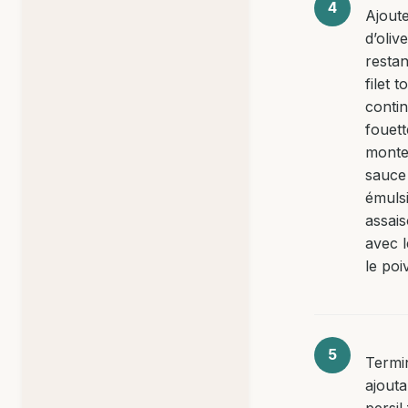
Ajoute
d’olive
restan
filet t
conti
fouet
monte
sauce
émulsi
assai
avec l
le poi
Termi
ajouta
persil 