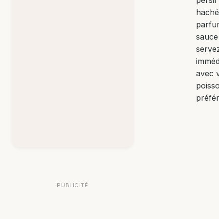
haché
parfu
sauce
serve
imméd
avec 
poiss
préfér
PUBLICITÉ