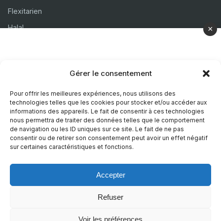
Flexitarien
Halal
×
Casher
Végétarien
Gérer le consentement
À propos
Pour offrir les meilleures expériences, nous utilisons des
technologies telles que les cookies pour stocker et/ou accéder aux
Mentions légales
informations des appareils. Le fait de consentir à ces technologies
nous permettra de traiter des données telles que le comportement
Politique de confidentialité
de navigation ou les ID uniques sur ce site. Le fait de ne pas
consentir ou de retirer son consentement peut avoir un effet négatif
Politique de cookies
sur certaines caractéristiques et fonctions.
Accepter
© 2026 Recettes Sans
|
Realise par
Nature Digitale
Refuser
Voir les préférences