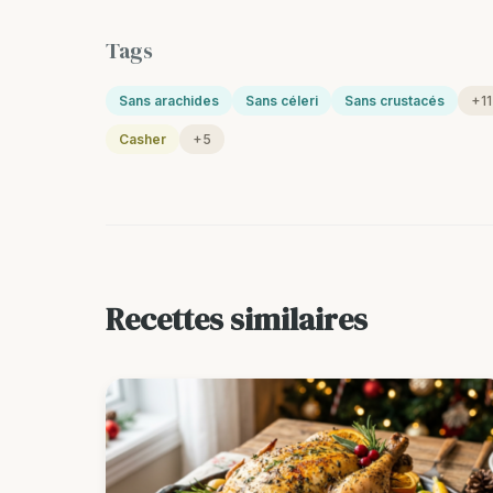
Tags
Sans arachides
Sans céleri
Sans crustacés
+11
Casher
+5
Recettes similaires