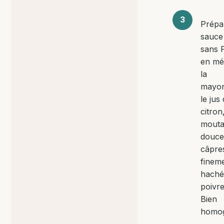
Prépa
sauce
sans
en mé
la
mayon
le jus
citron,
mouta
douce,
câpre
finem
hachée
poivre
Bien
homog