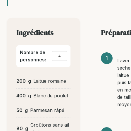
Ingrédients
Préparat
Nombre de
personnes:
Laver 
sécher
laitue
200
g
Laitue romaine
puis l
en mo
400
g
Blanc de poulet
de tail
moyen
50
g
Parmesan râpé
Croûtons sans ail
80
g