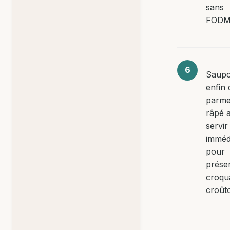
sans
FODM
Saupo
enfin 
parm
râpé 
servir
imméd
pour
préser
croqu
croût