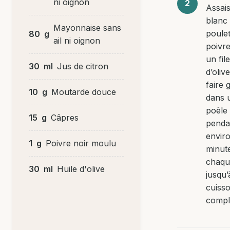
ni oignon
Assai
blanc
Mayonnaise sans
poule
80
g
ail ni oignon
poivre
un file
30
ml
Jus de citron
d’olive
faire g
10
g
Moutarde douce
dans 
poêle
15
g
Câpres
penda
envir
1
g
Poivre noir moulu
minut
chaqu
30
ml
Huile d'olive
jusqu’
cuiss
compl