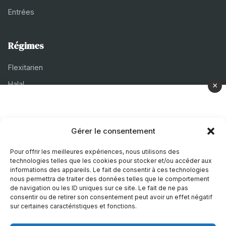
Entrées
Régimes
Flexitarien
Halal
×
Casher
Végétarien
Gérer le consentement
À propos
Pour offrir les meilleures expériences, nous utilisons des
technologies telles que les cookies pour stocker et/ou accéder aux
Mentions légales
informations des appareils. Le fait de consentir à ces technologies
nous permettra de traiter des données telles que le comportement
Politique de confidentialité
de navigation ou les ID uniques sur ce site. Le fait de ne pas
consentir ou de retirer son consentement peut avoir un effet négatif
Politique de cookies
sur certaines caractéristiques et fonctions.