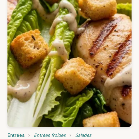
Entrées
›
Entrées froides
›
Salades