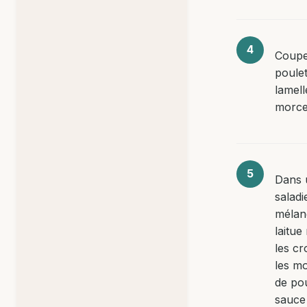
Coupe
poulet
lamel
morce
Dans 
saladi
mélan
laitue
les cr
les m
de pou
sauce