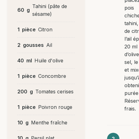
Tahini (pâte de
pois
60
g
sésame)
chiche
tahini,
1
pièce
Citron
de cit
l’ail é
2
gousses
Ail
20 ml 
d’olive
40
ml
Huile d'olive
sel, l
et mi
1
pièce
Concombre
jusqu’
obten
200
g
Tomates cerises
purée 
Réser
1
pièce
Poivron rouge
frais.
10
g
Menthe fraîche
10
g
Persil plat