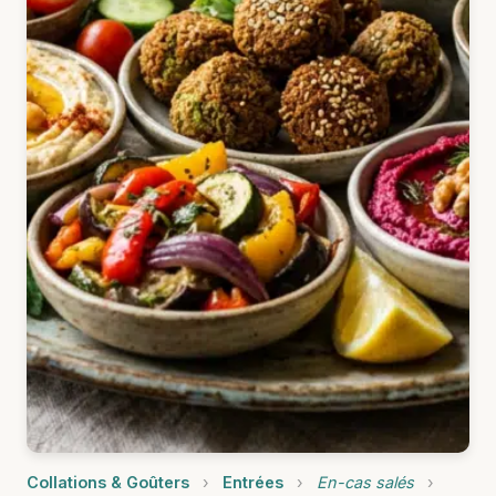
Collations & Goûters
›
Entrées
›
En-cas salés
›