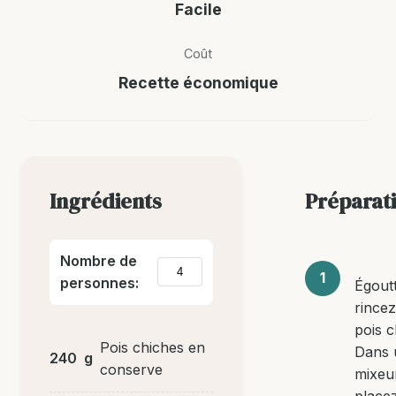
Facile
Coût
Recette économique
Ingrédients
Préparat
Nombre de
personnes:
Égoutt
rincez
pois c
Pois chiches en
Dans 
240
g
conserve
mixeu
placez