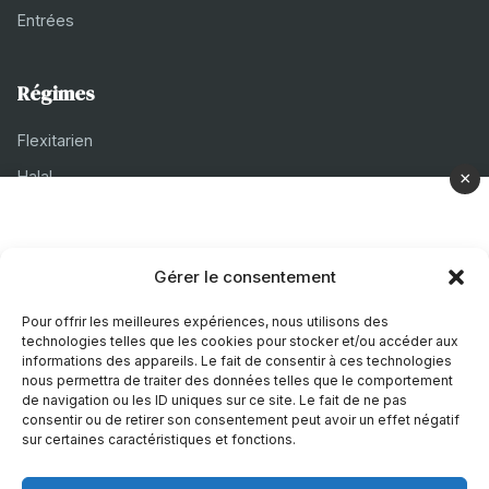
Entrées
Régimes
Flexitarien
Halal
×
Casher
Végétarien
Gérer le consentement
À propos
Pour offrir les meilleures expériences, nous utilisons des
technologies telles que les cookies pour stocker et/ou accéder aux
Mentions légales
informations des appareils. Le fait de consentir à ces technologies
nous permettra de traiter des données telles que le comportement
Politique de confidentialité
de navigation ou les ID uniques sur ce site. Le fait de ne pas
consentir ou de retirer son consentement peut avoir un effet négatif
Politique de cookies
sur certaines caractéristiques et fonctions.