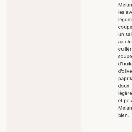
Mélan
les av
légum
coupé
un sal
ajout
cuillè
soupe
d’huil
d’olive
papri
doux,
légèr
et poi
Mélan
bien.