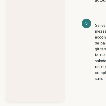
autour
Serve
mezz
acco
de pa
glute
feuill
salad
un re
compl
sain.