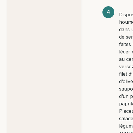
Dispo
houm
dans u
de ser
faites
léger
au cen
verse
filet d
d’olive
saupo
d’un 
paprik
Placez
salad
légum