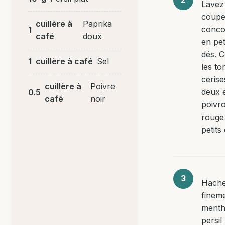
Lavez
coupe
cuillère à
Paprika
conc
1
café
doux
en pet
dés. 
1
cuillère à café
Sel
les to
cerise
cuillère à
Poivre
deux e
0.5
café
noir
poivr
rouge
petits
Hach
fineme
menthe
persil 