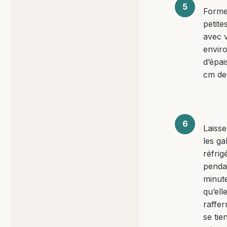
Forme
petite
avec 
envir
d’épai
cm de
Laiss
les ga
réfrig
penda
minute
qu’ell
raffer
se tie