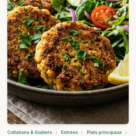
Collations & Goûters
›
Entrées
›
Plats principaux
›