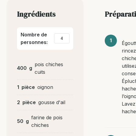
Ingrédients
Préparat
Nombre de
personnes:
Égoutt
rincez
chiche
pois chiches
utilis
400
g
cuits
conse
Épluc
1
pièce
oignon
hache
l’oigno
2
pièce
gousse d'ail
Lavez
hachez
farine de pois
50
g
chiches