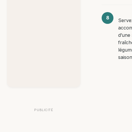
Serve
acco
d’une 
fraîc
légum
saison
PUBLICITÉ