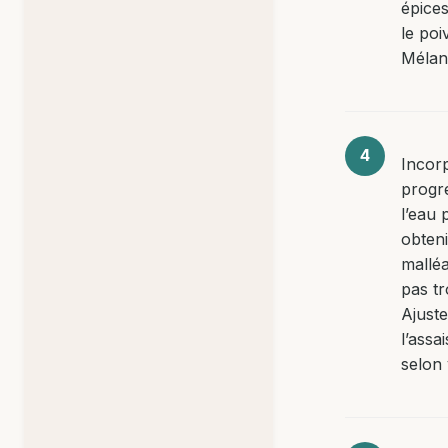
épices
le poi
Mélan
Incor
progr
l’eau 
obten
mallé
pas tr
Ajust
l’ass
selon 