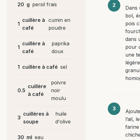
20
g
persil frais
Dans 
bol, é
cuillère à
cumin en
pois c
1
café
poudre
fourc
dans 
cuillère à
paprika
pour 
1
café
doux
une t
légèr
1
cuillère à café
sel
granu
homo
poivre
cuillère
0.5
noir
à café
moulu
Ajoute
cuillères à
huile
3
l’ail, l
soupe
d'olive
farine
chiche
30
ml
eau