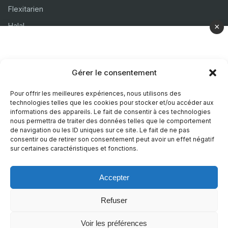
Flexitarien
Halal
×
Casher
Végétarien
Gérer le consentement
À propos
Pour offrir les meilleures expériences, nous utilisons des
technologies telles que les cookies pour stocker et/ou accéder aux
Mentions légales
informations des appareils. Le fait de consentir à ces technologies
nous permettra de traiter des données telles que le comportement
Politique de confidentialité
de navigation ou les ID uniques sur ce site. Le fait de ne pas
consentir ou de retirer son consentement peut avoir un effet négatif
Politique de cookies
sur certaines caractéristiques et fonctions.
Accepter
© 2026 Recettes Sans
|
Realise par
Nature Digitale
Refuser
Voir les préférences