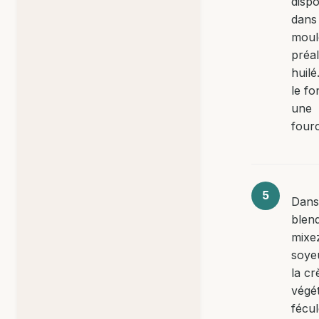
disp
dans
moule
préa
huilé
le f
une
fourc
Dans
blend
mixez
soye
la c
végét
fécul