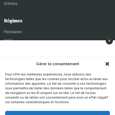
Entrées
Régimes
Flexitarien
Halal
×
Casher
Végétarien
Gérer le consentement
À propos
Pour offrir les meilleures expériences, nous utilisons des
technologies telles que les cookies pour stocker et/ou accéder aux
Mentions légales
informations des appareils. Le fait de consentir à ces technologies
nous permettra de traiter des données telles que le comportement
Politique de confidentialité
de navigation ou les ID uniques sur ce site. Le fait de ne pas
consentir ou de retirer son consentement peut avoir un effet négatif
Politique de cookies
sur certaines caractéristiques et fonctions.