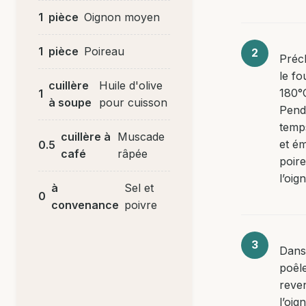
1
pièce
Oignon moyen
1
pièce
Poireau
Préc
le fo
cuillère
Huile d'olive
180°C
1
à soupe
pour cuisson
Pend
temp
cuillère à
Muscade
et ém
0.5
café
râpée
poire
l’oig
à
Sel et
0
convenance
poivre
Dans
poêle
reven
l’oig