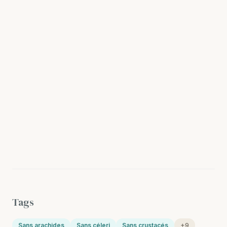
Tags
Sans arachides
Sans céleri
Sans crustacés
+9