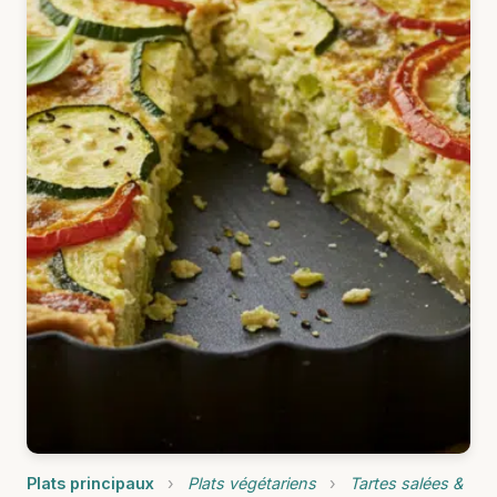
Plats principaux
›
Plats végétariens
›
Tartes salées &