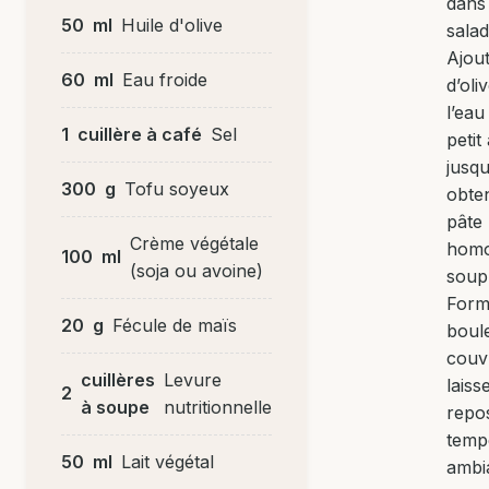
dans
50
ml
Huile d'olive
salad
Ajout
60
ml
Eau froide
d’oli
l’eau
1
cuillère à café
Sel
petit 
jusqu
300
g
Tofu soyeux
obte
pâte
Crème végétale
homo
100
ml
(soja ou avoine)
soup
Form
20
g
Fécule de maïs
boul
couv
cuillères
Levure
laiss
2
à soupe
nutritionnelle
repo
temp
50
ml
Lait végétal
ambi