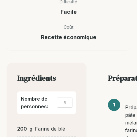
Difficulté
Facile
Coût
Recette économique
Ingrédients
Prépara
Nombre de
personnes:
Prép
pâte
méla
200
g
Farine de blé
farin