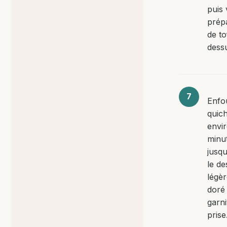
puis 
prép
de to
dess
Enfo
quic
envi
minu
jusqu
le de
légè
doré 
garni
prise