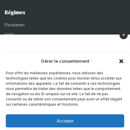
Régimes
Flexitarien
Halal
×
Casher
Végétarien
Gérer le consentement
À propos
Pour offrir les meilleures expériences, nous utilisons des
technologies telles que les cookies pour stocker et/ou accéder aux
Mentions légales
informations des appareils. Le fait de consentir à ces technologies
nous permettra de traiter des données telles que le comportement
Politique de confidentialité
de navigation ou les ID uniques sur ce site. Le fait de ne pas
consentir ou de retirer son consentement peut avoir un effet négatif
Politique de cookies
sur certaines caractéristiques et fonctions.
Accepter