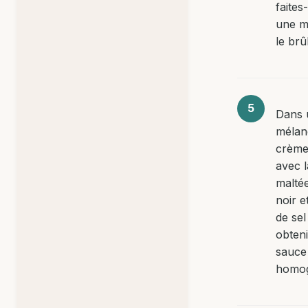
faites
une m
le brû
Dans 
mélan
crème
avec l
maltée
noir e
de sel
obten
sauce
homo