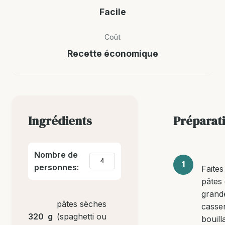
Facile
Coût
Recette économique
Ingrédients
Préparat
Nombre de
personnes:
Faites
pâtes
grand
pâtes sèches
casse
320
g
(spaghetti ou
bouill