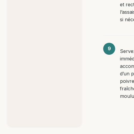
et rect
l’ass
si néc
Serve
imméd
acco
d’un 
poivre
fraîc
moulu