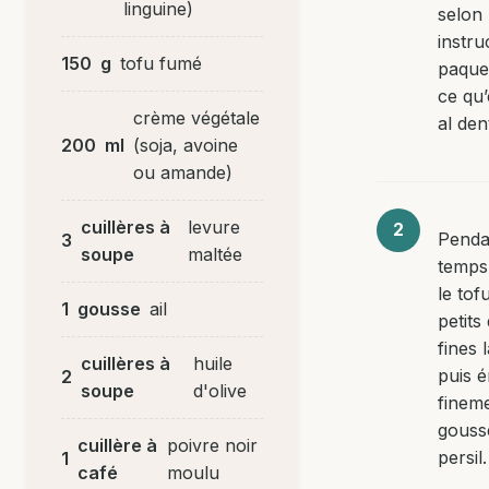
linguine)
selon 
instru
150
g
tofu fumé
paquet
ce qu’
crème végétale
al den
200
ml
(soja, avoine
ou amande)
cuillères à
levure
Penda
3
soupe
maltée
temps
le tof
1
gousse
ail
petits
fines 
cuillères à
huile
puis 
2
soupe
d'olive
fineme
gousse
cuillère à
poivre noir
persil.
1
café
moulu