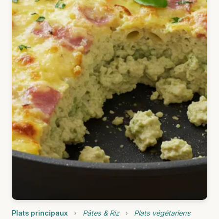
Plats principaux
›
Pâtes & Riz
›
Plats végétariens