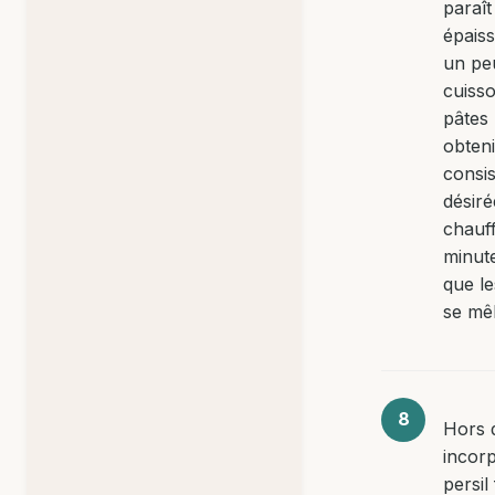
paraît
épaiss
un pe
cuiss
pâtes
obteni
consi
désiré
chauff
minut
que l
se mêl
Hors 
incor
persil 