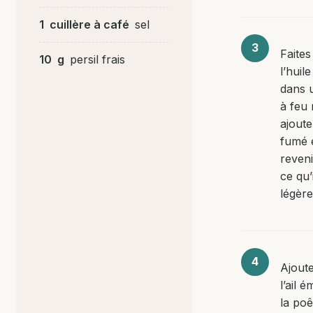
1
cuillère à café
sel
Faites
10
g
persil frais
l’huile
dans 
à feu
ajoute
fumé e
reveni
ce qu’i
légèr
Ajoute
l’ail 
la poê