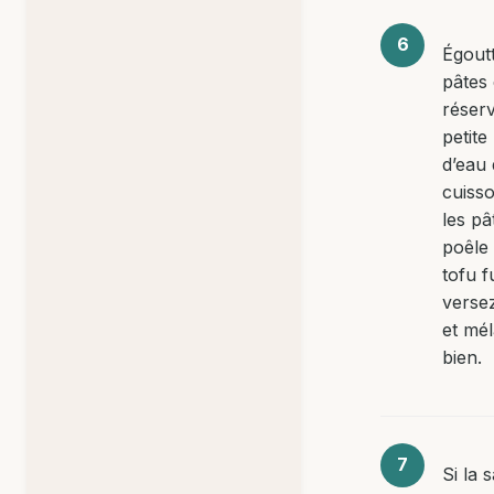
Égoutt
pâtes
réser
petite
d’eau
cuisso
les pâ
poêle 
tofu 
verse
et mé
bien.
Si la 