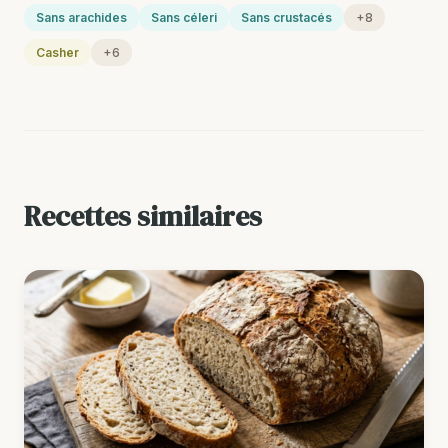
Sans arachides
Sans céleri
Sans crustacés
+8
Casher
+6
Recettes similaires